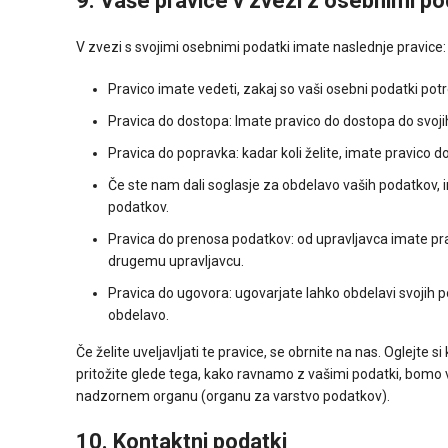
9. Vaše pravice v zvezi z osebnimi po
V zvezi s svojimi osebnimi podatki imate naslednje pravice:
Pravico imate vedeti, zakaj so vaši osebni podatki potre
Pravica do dostopa: Imate pravico do dostopa do svoji
Pravica do popravka: kadar koli želite, imate pravico do
Če ste nam dali soglasje za obdelavo vaših podatkov, i
podatkov.
Pravica do prenosa podatkov: od upravljavca imate prav
drugemu upravljavcu.
Pravica do ugovora: ugovarjate lahko obdelavi svojih 
obdelavo.
Če želite uveljavljati te pravice, se obrnite na nas. Oglejte 
pritožite glede tega, kako ravnamo z vašimi podatki, bomo v
nadzornem organu (organu za varstvo podatkov).
10. Kontaktni podatki