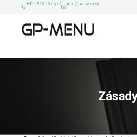
+421 910 237 572
info@palazzo.sk
Zásady