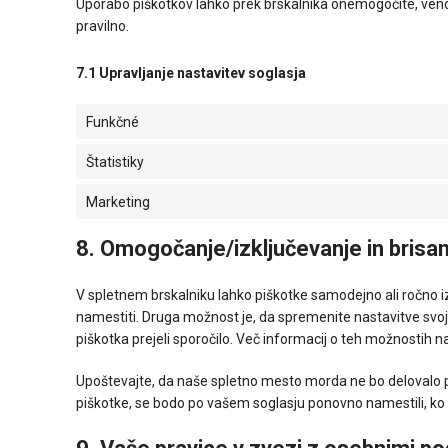
Uporabo piškotkov lahko prek brskalnika onemogočite, ven
pravilno.
7.1 Upravljanje nastavitev soglasja
Funkčné
Štatistiky
Marketing
8. Omogočanje/izključevanje in brisa
V spletnem brskalniku lahko piškotke samodejno ali ročno izb
namestiti. Druga možnost je, da spremenite nastavitve svoj
piškotka prejeli sporočilo. Več informacij o teh možnostih 
Upoštevajte, da naše spletno mesto morda ne bo delovalo pr
piškotke, se bodo po vašem soglasju ponovno namestili, ko