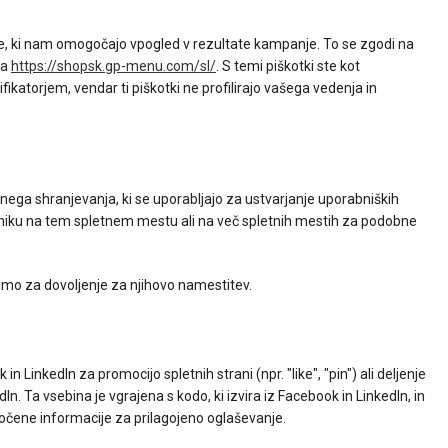
, ki nam omogočajo vpogled v rezultate kampanje. To se zgodi na
na
https://shopsk.gp-menu.com/sl/
. S temi piškotki ste kot
katorjem, vendar ti piškotki ne profilirajo vašega vedenja in
alnega shranjevanja, ki se uporabljajo za ustvarjanje uporabniških
abniku na tem spletnem mestu ali na več spletnih mestih za podobne
osimo za dovoljenje za njihovo namestitev.
LinkedIn za promocijo spletnih strani (npr. "like", "pin") ali deljenje
In. Ta vsebina je vgrajena s kodo, ki izvira iz Facebook in LinkedIn, in
ločene informacije za prilagojeno oglaševanje.