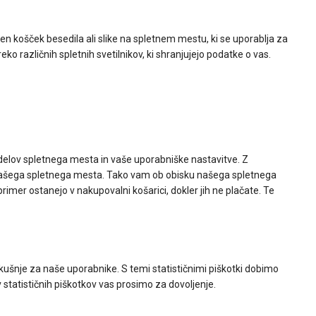
den košček besedila ali slike na spletnem mestu, ki se uporablja za
 različnih spletnih svetilnikov, ki shranjujejo podatke o vas.
 delov spletnega mesta in vaše uporabniške nastavitve. Z
 našega spletnega mesta. Tako vam ob obisku našega spletnega
primer ostanejo v nakupovalni košarici, dokler jih ne plačate. Te
kušnje za naše uporabnike. S temi statističnimi piškotki dobimo
tatističnih piškotkov vas prosimo za dovoljenje.