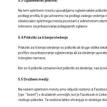
5.3 Oglaševalski piškotki
Na tem spletnem mestu uporabljamo oglaševalske piškotke
podlagi profila, ki ga ustvarimo na podlagi vašega vedenja 
obiskovalec spletnega mesta povezani z edinstvenim identifi
interesov za prikazovanje prilagojenih oglasov.
5.4 Piškotki za trženje/sledenje
Piškotki za trženje/sledenje so piškotki ali druge oblike lok
profilov za prikazovanje oglaševanja ali za sledenje upor
trženjske namene.
Ker so ti piškotki označeni kot piškotki za sledenje, vas pr
5.5 Družbeni mediji
Na našem spletnem mestu smo vključili vsebino iz Facebook in 
(npr. "tweet") v družabnih omrežjih, kot je Facebook in Linked
vsebuje piškotke. Ta vsebina lahko shranjuje in obdeluje do