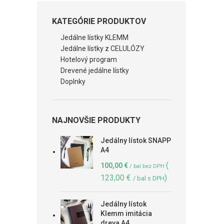
KATEGÓRIE PRODUKTOV
Jedálne lístky KLEMM
Jedálne lístky z CELULÓZY
Hotelový program
Drevené jedálne lístky
Doplnky
NAJNOVŠIE PRODUKTY
Jedálny lístok SNAPP
A4
(
100,00
€
/ bal bez DPH
123,00
€
)
/ bal s DPH
Jedálny lístok
Klemm imitácia
dreva A4