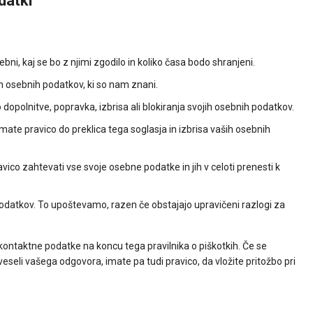
datki
bni, kaj se bo z njimi zgodilo in koliko časa bodo shranjeni.
h osebnih podatkov, ki so nam znani.
 dopolnitve, popravka, izbrisa ali blokiranja svojih osebnih podatkov.
mate pravico do preklica tega soglasja in izbrisa vaših osebnih
ico zahtevati vse svoje osebne podatke in jih v celoti prenesti k
podatkov. To upoštevamo, razen če obstajajo upravičeni razlogi za
si kontaktne podatke na koncu tega pravilnika o piškotkih. Če se
eseli vašega odgovora, imate pa tudi pravico, da vložite pritožbo pri