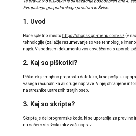
Ta pravilnik o piškotkih je bil nazadnje posodobljen dne 4. se
Evropskega gospodarskega prostora in Švice.
1. Uvod
Naše spletno mesto
https://shopsk.gp-menu.com/sl/
(v na
tehnologije (za lažje razumevanje so vse tehnologije imenov
najeli. V spodnjem dokumentu vas obveščamo o uporabi p
2. Kaj so piškotki?
Piškotek je majhna preprosta datoteka, ki se pošlje skupaj s
vašega računalnika ali druge naprave. V njej shranjene info
na strežnike ustreznih tretjih oseb.
3. Kaj so skripte?
Skripta je del programske kode, ki se uporablja za pravilno
na našem strežniku ali v vaši napravi.