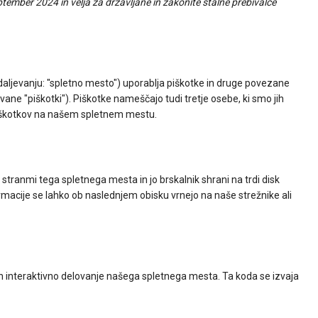
ptember 2024 in velja za državljane in zakonite stalne prebivalce
daljevanju: "spletno mesto") uporablja piškotke in druge povezane
ane "piškotki"). Piškotke nameščajo tudi tretje osebe, ki smo jih
iškotkov na našem spletnem mestu.
 stranmi tega spletnega mesta in jo brskalnik shrani na trdi disk
rmacije se lahko ob naslednjem obisku vrnejo na naše strežnike ali
 in interaktivno delovanje našega spletnega mesta. Ta koda se izvaja