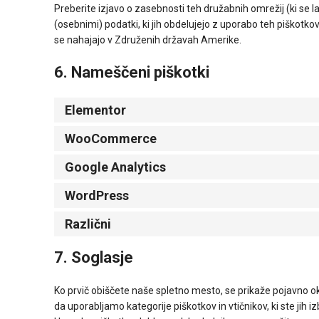
Preberite izjavo o zasebnosti teh družabnih omrežij (ki se l
(osebnimi) podatki, ki jih obdelujejo z uporabo teh piškotkov
se nahajajo v Združenih državah Amerike.
6. Nameščeni piškotki
Elementor
WooCommerce
Google Analytics
WordPress
Različni
7. Soglasje
Ko prvič obiščete naše spletno mesto, se prikaže pojavno ok
da uporabljamo kategorije piškotkov in vtičnikov, ki ste jih i