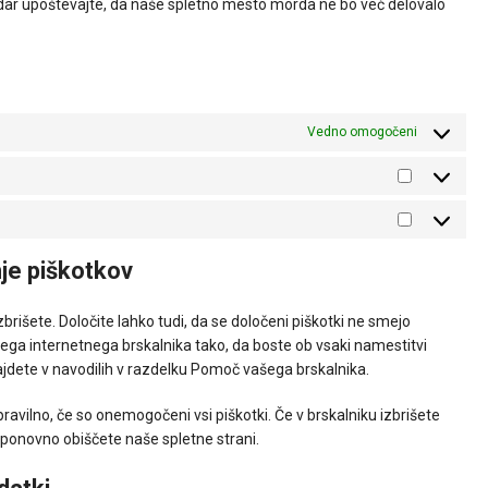
dar upoštevajte, da naše spletno mesto morda ne bo več delovalo
Vedno omogočeni
nje piškotkov
rišete. Določite lahko tudi, da se določeni piškotki ne smejo
ega internetnega brskalnika tako, da boste ob vsaki namestitvi
najdete v navodilih v razdelku Pomoč vašega brskalnika.
avilno, če so onemogočeni vsi piškotki. Če v brskalniku izbrišete
 ponovno obiščete naše spletne strani.