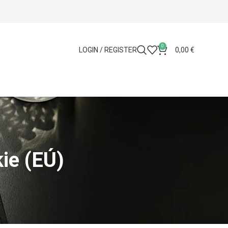
0
LOGIN / REGISTER
0,00
€
ie (EÚ)