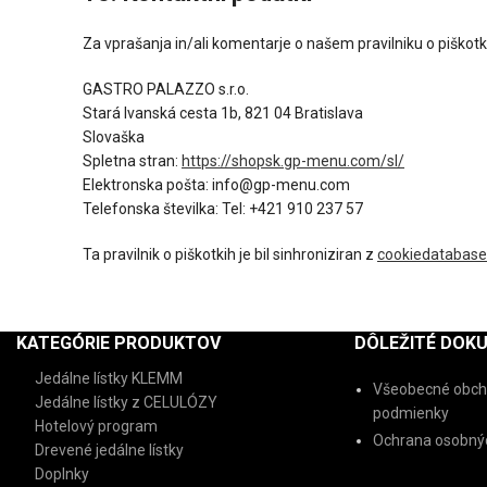
Za vprašanja in/ali komentarje o našem pravilniku o piškotkih
GASTRO PALAZZO s.r.o.
Stará Ivanská cesta 1b, 821 04 Bratislava
Slovaška
Spletna stran:
https://shopsk.gp-menu.com/sl/
Elektronska pošta:
info@gp-menu.com
Telefonska številka: Tel: +421 910 237 57
Ta pravilnik o piškotkih je bil sinhroniziran z
cookiedatabase
KATEGÓRIE PRODUKTOV
DÔLEŽITÉ DOK
Jedálne lístky KLEMM
Všeobecné obch
Jedálne lístky z CELULÓZY
podmienky
Hotelový program
Ochrana osobnýc
Drevené jedálne lístky
Doplnky