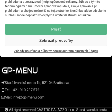
prehliadania a zobrazovať (ne)prispôsobené reklamy. Súhlas s týmito
nejaké produkty.
Na našej stránke "Obchod" nájdete množstvo
technológiami nám umožní spracovávať údaje, ako je správanie pri
zaujímavých produktov.
prehliadaní alebo jedinečné ID na tejto stránke. Nesúhlas alebo odvolanie
súhlasu môže nepriaznivo ovplyvniť určité vlastnosti a funkcie.
NAZAJ V TRGOVINO
Prijať
Zobraziť predvoľby
KATEGÓRIE PRODUKTOV
Zásady používania súborov cookie
Ochrana osobných údajov
DÔLEŽITÉ DOKUMENTY
Stará Ivanská cesta 1b, 821 04 Bratislava
Tel:
+421 910 237 572
Mail:
info@gp-menu.com
All right reserved GASTRO PALAZZO s.r.o., Stará Ivanská cesta