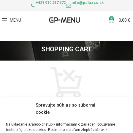
+421 910 237 572
info@palazzo.sk
0
MENU
0,00
€
SHOPPING CART
Spravujte súhlas so súbormi
Vaša košarica je trenutno
cookie
prazna.
Na ukladanie a/alebo prístup k informáciám o zariadení používame
technológie ako cookies. Robíme to s cieľom zlepšiť zážitok z
Pred prechodom k pokladni musíte do nákupného košíka pridať