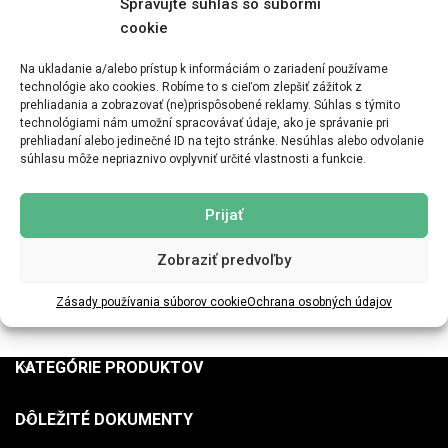
Spravujte súhlas so súbormi
Log in
cookie
Remember me
Lost your password?
Na ukladanie a/alebo prístup k informáciám o zariadení používame
technológie ako cookies. Robíme to s cieľom zlepšiť zážitok z
prehliadania a zobrazovať (ne)prispôsobené reklamy. Súhlas s týmito
OR
technológiami nám umožní spracovávať údaje, ako je správanie pri
prehliadaní alebo jedinečné ID na tejto stránke. Nesúhlas alebo odvolanie
REGISTROVAŤ
súhlasu môže nepriaznivo ovplyvniť určité vlastnosti a funkcie.
Registrácia na tejto stránke vám umožní prístup k stavu vašej
Prijať
objednávky a histórii. Stačí vyplniť polia nižšie a my vám čoskoro
vytvoríme nový účet. Požiadame vás len o informácie potrebné na
Zobraziť predvoľby
urýchlenie a zjednodušenie procesu nákupu.
Zásady používania súborov cookie
Ochrana osobných údajov
REGISTRACIJA
KATEGÓRIE PRODUKTOV
DÔLEŽITÉ DOKUMENTY