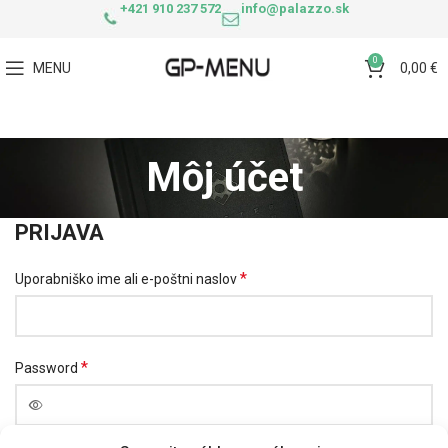
+421 910 237 572
info@palazzo.sk
0
MENU
0,00
€
Môj účet
PRIJAVA
*
Uporabniško ime ali e-poštni naslov
*
Password