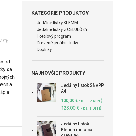
KATEGÓRIE PRODUKTOV
Jedálne lístky KLEMM
Jedálne lístky z CELULÓZY
Hotelový program
arty,
Drevené jedálne lístky
Doplnky
mo od
tky sa
NAJNOVŠIE PRODUKTY
kojných
nych a
Jedálny lístok SNAPP
A4
máp a
(
100,00
€
/ bal bez DPH
123,00
€
)
/ bal s DPH
Jedálny lístok
Klemm imitácia
dreva A4