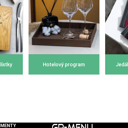
lístky
Hotelový program
Jedá
UMENTY