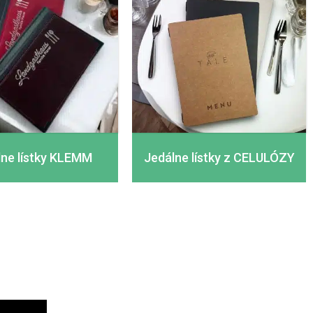
lne lístky KLEMM
Jedálne lístky z CELULÓZY