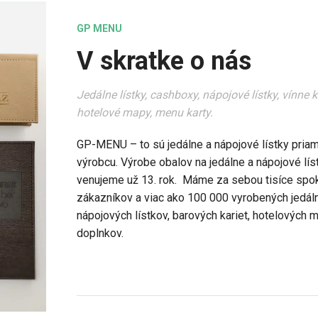
GP MENU
V skratke o nás
Jedálne lístky, cashboxy, nápojové lístky, vínne k
hotelové mapy, menu karty.
GP-MENU – to sú jedálne a nápojové lístky pria
výrobcu. Výrobe obalov na jedálne a nápojové lís
venujeme už 13. rok. Máme za sebou tisíce spo
zákazníkov a viac ako 100 000 vyrobených jedál
nápojových lístkov, barových kariet, hotelových 
doplnkov.