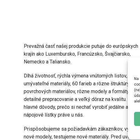
Prevažná časť našej produkcie putuje do európskych
krajín ako Luxembursko, Francúzsko, Švajčiarsko,
Nemecko a Taliansko.
Dlhá životnosť, rýchla výmena vnútorných listov,
Na 
umývateľné materiály, 60 farieb a rôzne štruktúry
coo
(ne
povrchových materiálov, rôzne modely a formáty,
úda
detailné prepracovanie a veľký dôraz na kvalitu. To sú
ale
hlavné dôvody, prečo si nechať vyrobiť jedálne a
nápojové lístky práve u nás.
Prispôsobujeme sa požiadavkám zákazníkov, vyvíja
nové modely, testujeme nové materiály. Pred uveden