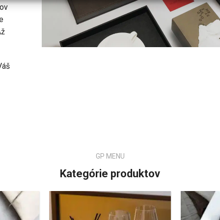
sov
e
Až
Váš
GP MENU
Kategórie produktov