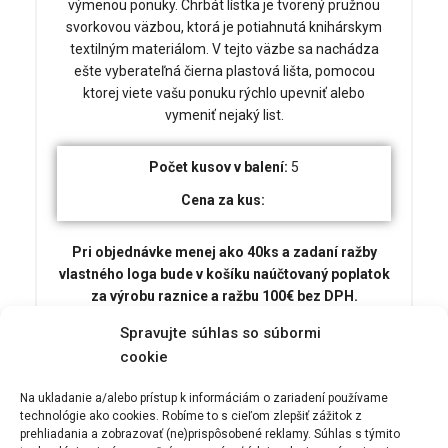
výmenou ponuky. Chrbát lístka je tvorený pružnou
svorkovou väzbou, ktorá je potiahnutá knihárskym
textilným materiálom. V tejto väzbe sa nachádza
ešte vyberateľná čierna plastová lišta, pomocou
ktorej viete vašu ponuku rýchlo upevniť alebo
vymeniť nejaký list.
Počet kusov v balení:
5
Cena za kus:
Pri objednávke menej ako 40ks a zadaní ražby
vlastného loga bude v košíku naúčtovaný poplatok
za výrobu raznice a ražbu 100€ bez DPH.
Spravujte súhlas so súbormi
RAŽBA LOGA
cookie
Na ukladanie a/alebo prístup k informáciám o zariadení používame
technológie ako cookies. Robíme to s cieľom zlepšiť zážitok z
prehliadania a zobrazovať (ne)prispôsobené reklamy. Súhlas s týmito