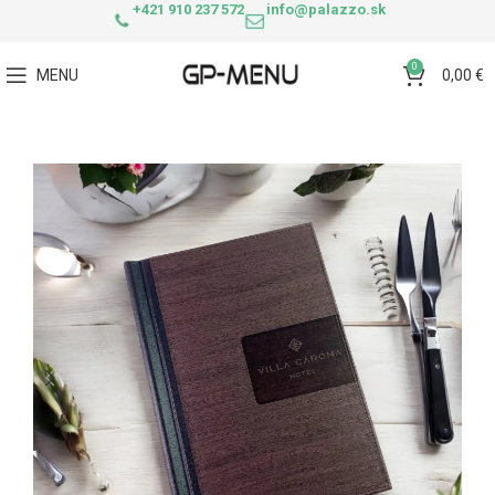
+421 910 237 572
info@palazzo.sk
0
MENU
0,00
€