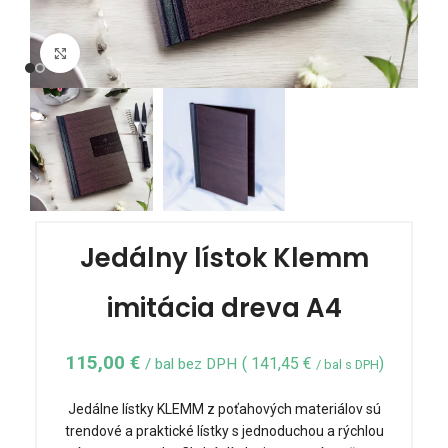
Click to enlarge
Jedálny lístok Klemm
imitácia dreva A4
115,00
€
(
141,45
€
)
/ bal bez DPH
/ bal s DPH
Jedálne lístky KLEMM z poťahových materiálov sú
trendové a praktické lístky s jednoduchou a rýchlou