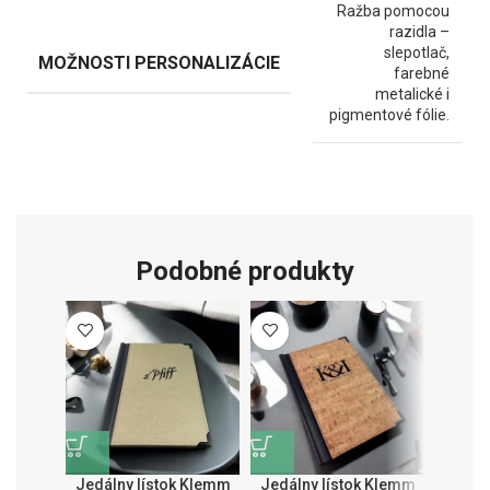
Ražba pomocou
razidla –
slepotlač,
MOŽNOSTI PERSONALIZÁCIE
farebné
metalické i
pigmentové fólie.
Podobné produkty
Jedálny lístok Klemm
Jedálny lístok Klemm
Jedál