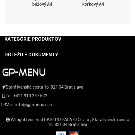
béžový A4
korkový A4
b
KATEGÓRIE PRODUKTOV
DÔLEŽITÉ DOKUMENTY
Stará Ivanská cesta 1b, 821 04 Bratislava
Tel: +421 910 237 572
Mail: info@gp-menu.com
All right reserved GASTRO PALAZZO s.r.o., Stará Ivanská cesta
1b, 821 04 Bratislava