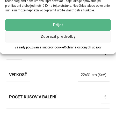
DODAJ V KOŠARICO
technológiami nám umožní spracovávať údaje, ako je správanie pri
prehliadaní alebo jedinečné ID na tejto stránke. Nesúhlas alebo odvolanie
súhlasu môže nepriaznivo ovplyvniť určité vlastnosti a funkcie.
Prijať
ĎALŠIE INFORMÁCIE
MOŽNOSTI DORUČENIA
Zobraziť predvoľby
Zásady používania súborov cookie
Ochrana osobných údajov
TEŽA
2 kg
VEĽKOSŤ
22×31 cm (ŠxV)
POČET KUSOV V BALENÍ
5