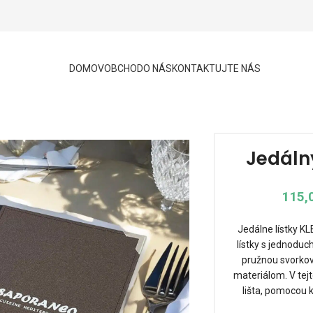
DOMOV
OBCHOD
O NÁS
KONTAKTUJTE NÁS
Jedáln
115,
Jedálne lístky K
lístky s jednoduc
pružnou svorkov
materiálom. V tej
lišta, pomocou 