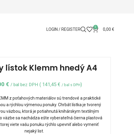
0
LOGIN / REGISTER
0,00
€
y lístok Klemm hnedý A4
00
€
(
141,45
€
)
/ bal bez DPH
/ bal s DPH
LEMM z poťahových materiálov sú trendové a praktické
hou a rýchlou výmenou ponuky. Chrbát lístka je tvorený
ou väzbou, ktorá je potiahnutá knihárskym textilným
to väzbe sa nachádza ešte vyberateľná čierna plastová
ktorej viete vašu ponuku rýchlo upevniť alebo vymeniť
nejaký list.