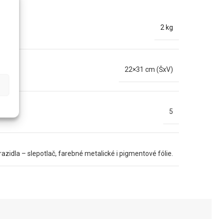
2 kg
22×31 cm (ŠxV)
5
zidla – slepotlač, farebné metalické i pigmentové fólie.