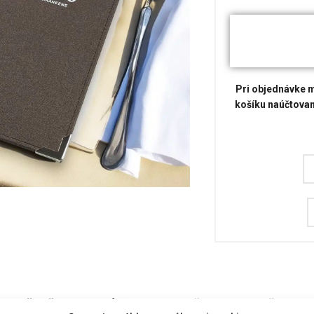
Pri objednávke m
košíku naúčtovan
ĎALŠIE INFORMÁCIE
MOŽNOSTI DORUČENIA