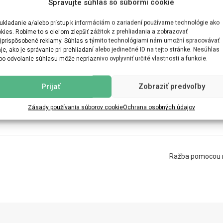
Spravujte súhlas so súbormi cookie
ukladanie a/alebo prístup k informáciám o zariadení používame technológie ako
kies. Robíme to s cieľom zlepšiť zážitok z prehliadania a zobrazovať
)prispôsobené reklamy. Súhlas s týmito technológiami nám umožní spracovávať
je, ako je správanie pri prehliadaní alebo jedinečné ID na tejto stránke. Nesúhlas
bo odvolanie súhlasu môže nepriaznivo ovplyvniť určité vlastnosti a funkcie.
Prijať
Zobraziť predvoľby
Zásady používania súborov cookie
Ochrana osobných údajov
Ražba pomocou ra