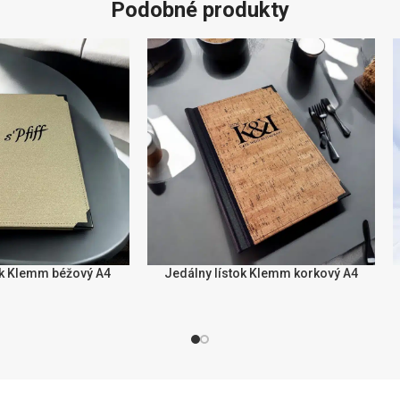
Podobné produkty
ok Klemm béžový A4
Jedálny lístok Klemm korkový A4
STI
IZBERITE MOŽNOSTI
I