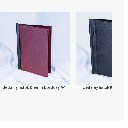
Jedálny lístok Klemm bordový A4
Jedálny lístok Klemm či
ZBERITE MOŽNOSTI
IZBERITE MOŽNOSTI