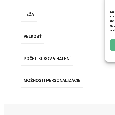
Na 
TEŽA
coo
(ne
úda
ale
VEĽKOSŤ
POČET KUSOV V BALENÍ
MOŽNOSTI PERSONALIZÁCIE