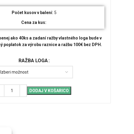
Počet kusov v balení:
5
Cena za kus:
enej ako 40ks a zadaní ražby vlastného loga bude v
ý poplatok za výrobu raznice a ražbu 100€ bez DPH.
RAŽBA LOGA
DODAJ V KOŠARICO