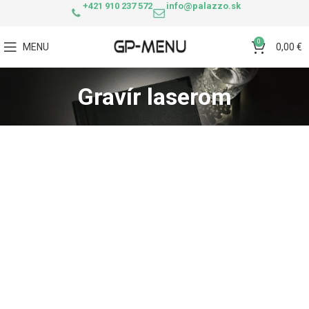
+421 910 237 572
info@palazzo.sk
0
MENU
0,00
€
Gravír laserom