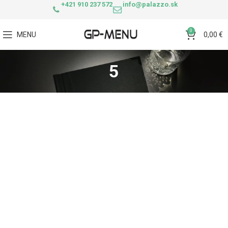
+421 910 237 572
info@palazzo.sk
0
MENU
0,00
€
5