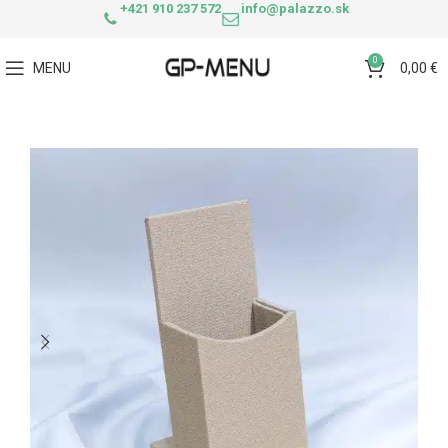
+421 910 237 572
info@palazzo.sk
0
MENU
0,00
€