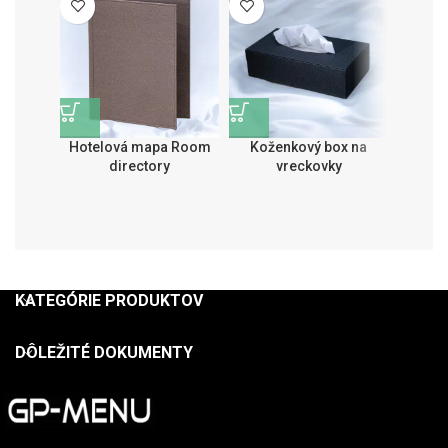
Hotelová mapa Room
Koženkový box na
Hotelo
directory
vreckovky
KATEGÓRIE PRODUKTOV
DÔLEŽITÉ DOKUMENTY