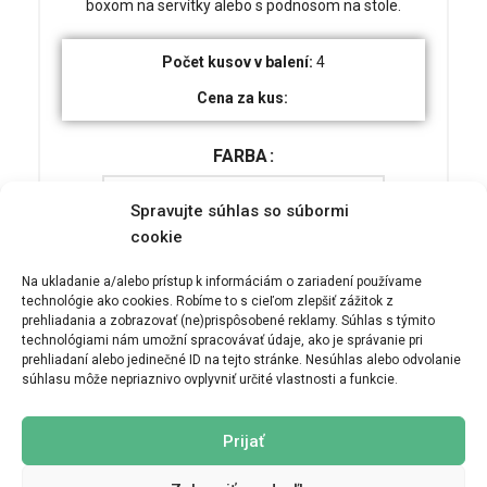
boxom na servítky alebo s podnosom na stole.
Počet kusov v balení:
4
Cena za kus:
FARBA
Spravujte súhlas so súbormi
cookie
DODAJ V KOŠARICO
Na ukladanie a/alebo prístup k informáciám o zariadení používame
technológie ako cookies. Robíme to s cieľom zlepšiť zážitok z
prehliadania a zobrazovať (ne)prispôsobené reklamy. Súhlas s týmito
technológiami nám umožní spracovávať údaje, ako je správanie pri
prehliadaní alebo jedinečné ID na tejto stránke. Nesúhlas alebo odvolanie
súhlasu môže nepriaznivo ovplyvniť určité vlastnosti a funkcie.
ĎALŠIE INFORMÁCIE
MOŽNOSTI DORUČENIA
Prijať
TEŽA
0,7 kg