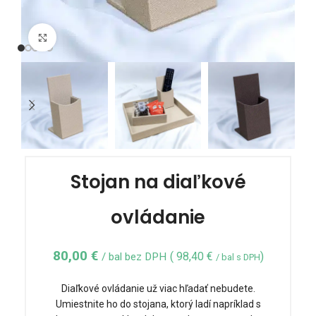
Click to enlarge
Stojan na diaľkové
ovládanie
80,00
€
(
98,40
€
)
/ bal bez DPH
/ bal s DPH
Diaľkové ovládanie už viac hľadať nebudete.
Umiestnite ho do stojana, ktorý ladí napríklad s