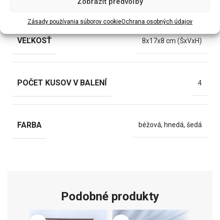
Zobraziť predvoľby
Zásady používania súborov cookie
Ochrana osobných údajov
VEĽKOSŤ
8x17x8 cm (ŠxVxH)
POČET KUSOV V BALENÍ
4
FARBA
béžová, hnedá, šedá
Podobné produkty