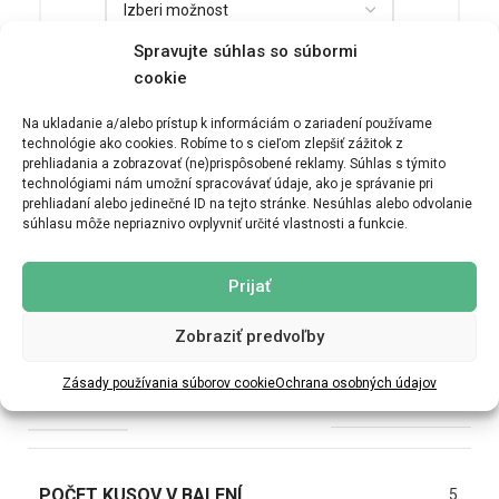
Spravujte súhlas so súbormi
cookie
DODAJ V KOŠARICO
Na ukladanie a/alebo prístup k informáciám o zariadení používame
technológie ako cookies. Robíme to s cieľom zlepšiť zážitok z
prehliadania a zobrazovať (ne)prispôsobené reklamy. Súhlas s týmito
technológiami nám umožní spracovávať údaje, ako je správanie pri
prehliadaní alebo jedinečné ID na tejto stránke. Nesúhlas alebo odvolanie
ĎALŠIE INFORMÁCIE
MOŽNOSTI DORUČENIA
súhlasu môže nepriaznivo ovplyvniť určité vlastnosti a funkcie.
Prijať
TEŽA
0,35 kg
Zobraziť predvoľby
Zásady používania súborov cookie
Ochrana osobných údajov
VEĽKOSŤ
14×8.5 cm (ŠxV)
POČET KUSOV V BALENÍ
5