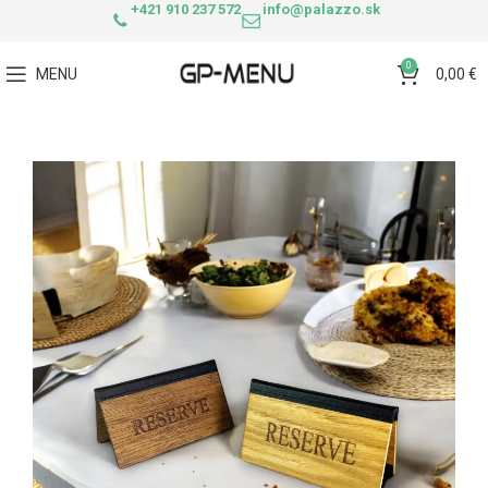
+421 910 237 572
info@palazzo.sk
0
MENU
0,00
€