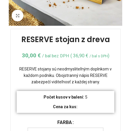
Click to enlarge
RESERVE stojan z dreva
30,00
€
(
36,90
€
)
/ bal bez DPH
/ bal s DPH
RESERVE stojany sú neodmysliteľným doplnkom v
každom podniku. Obojstranný nápis RESERVE
zabezpečí viditeľnosť z každej strany.
Počet kusov v balení:
5
Cena za kus:
FARBA