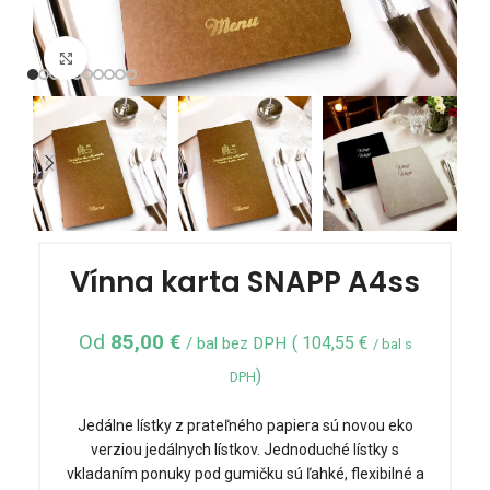
Click to enlarge
Vínna karta SNAPP A4ss
Od
85,00
€
(
104,55
€
/ bal bez DPH
/ bal s
)
DPH
Jedálne lístky z prateľného papiera sú novou eko
verziou jedálnych lístkov. Jednoduché lístky s
vkladaním ponuky pod gumičku sú ľahké, flexibilné a