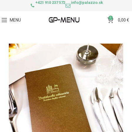
+421 910 237 572
info@palazzo.sk
0
MENU
0,00
€