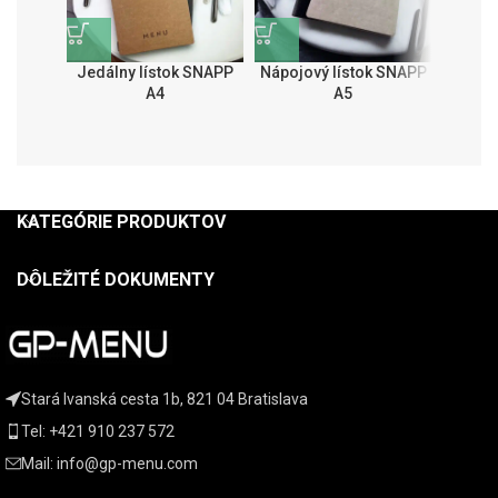
Jedálny lístok SNAPP
Nápojový lístok SNAPP
Jedál
A4
A5
KATEGÓRIE PRODUKTOV
DÔLEŽITÉ DOKUMENTY
Stará Ivanská cesta 1b, 821 04 Bratislava
Tel: +421 910 237 572
Mail: info@gp-menu.com