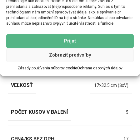
technológie ako cookies. Robíme to s cieľom zlepšiť zážitok z
prehliadania a zobrazovať (ne)prispôsobené reklamy. Súhlas s týmito
technológiami nám umožní spracovávať údaje, ako je správanie pri
prehliadaní alebo jedinečné ID na tejto stránke. Nesúhlas alebo odvolanie
súhlasu môže nepriaznivo ovplyvniť určité vlastnosti a funkcie.
ĎALŠIE INFORMÁCIE
MOŽNOSTI DORUČENIA
Prijať
Zobraziť predvoľby
GREUTATE
0,6 kg
Zásady používania súborov cookie
Ochrana osobných údajov
VEĽKOSŤ
17×32.5 cm (ŠxV)
POČET KUSOV V BALENÍ
5
CENA/KS BEZ DPH
17