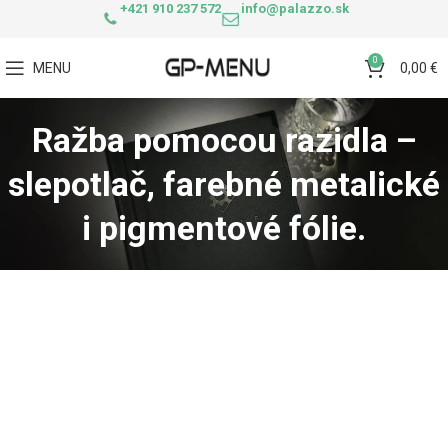
+421 910 237 572
info@palazzo.sk
0
MENU
0,00
€
Ražba pomocou razidla –
slepotlač, farebné metalické
i pigmentové fólie.