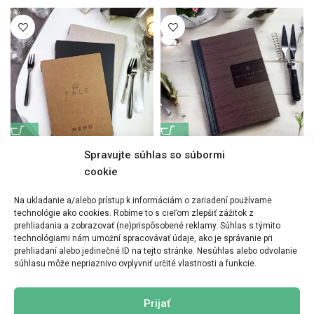
Spravujte súhlas so súbormi
Jedálny lístok SNAPP A4
Jedálny lístok Klemm imitácia
dreva A4
cookie
Na ukladanie a/alebo prístup k informáciám o zariadení používame
technológie ako cookies. Robíme to s cieľom zlepšiť zážitok z
prehliadania a zobrazovať (ne)prispôsobené reklamy. Súhlas s týmito
technológiami nám umožní spracovávať údaje, ako je správanie pri
prehliadaní alebo jedinečné ID na tejto stránke. Nesúhlas alebo odvolanie
súhlasu môže nepriaznivo ovplyvniť určité vlastnosti a funkcie.
Prijať