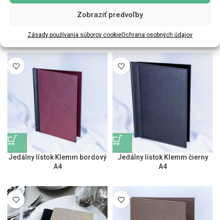
Zobraziť predvoľby
Jedálny lístok Klemm béžový
Jedálny lístok Klemm korkový
A4
A4
Zásady používania súborov cookie
Ochrana osobných údajov
Jedálny lístok Klemm bordový
Jedálny lístok Klemm čierny
A4
A4