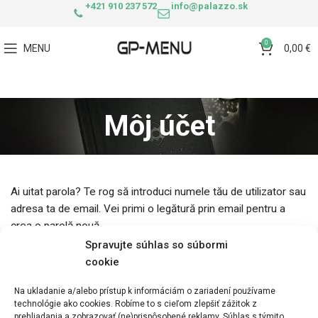
+421 910 237 572
info@palazzo.sk
0
MENU
0,00
€
Môj účet
Ai uitat parola? Te rog să introduci numele tău de utilizator sau
adresa ta de email. Vei primi o legătură prin email pentru a
crea o parolă nouă.
Spravujte súhlas so súbormi
cookie
Nume utilizator sau email
Na ukladanie a/alebo prístup k informáciám o zariadení používame
technológie ako cookies. Robíme to s cieľom zlepšiť zážitok z
prehliadania a zobrazovať (ne)prispôsobené reklamy. Súhlas s týmito