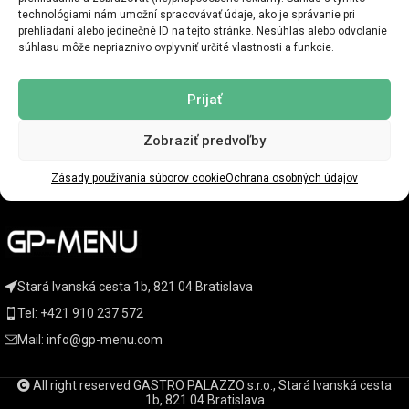
technológiami nám umožní spracovávať údaje, ako je správanie pri
RESETEAZĂ PAROLA
prehliadaní alebo jedinečné ID na tejto stránke. Nesúhlas alebo odvolanie
súhlasu môže nepriaznivo ovplyvniť určité vlastnosti a funkcie.
Prijať
Zobraziť predvoľby
KATEGÓRIE PRODUKTOV
Zásady používania súborov cookie
Ochrana osobných údajov
DÔLEŽITÉ DOKUMENTY
Stará Ivanská cesta 1b, 821 04 Bratislava
Tel:
+421 910 237 572
Mail:
info@gp-menu.com
All right reserved GASTRO PALAZZO s.r.o., Stará Ivanská cesta
1b, 821 04 Bratislava