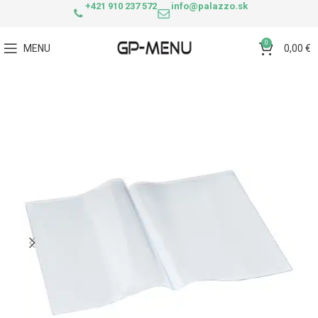
+421 910 237 572
info@palazzo.sk
0
MENU
0,00
€