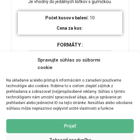
Je vhodný do jedálnych lístkov s gumičkou.
Počet kusov v balení:
10
Cena za kus:
FORMÁTY
Spravujte súhlas so súbormi
cookie
ADAUGĂ ÎN COȘ
Na ukladanie a/alebo prístup k informáciám o zariadení používame
technológie ako cookies. Robíme to s cieľom zlepšiť zážitok z
prehliadania a zobrazovať (ne)prispôsobené reklamy. Súhlas s týmito
technológiami nám umožní spracovávať údaje, ako je správanie pri
prehliadaní alebo jedinečné ID na tejto stránke. Nesúhlas alebo odvolanie
súhlasu môže nepriaznivo ovplyvniť určité vlastnosti a funkcie.
ĎALŠIE INFORMÁCIE
MOŽNOSTI DORUČENIA
Prijať
GREUTATE
0,1 kg