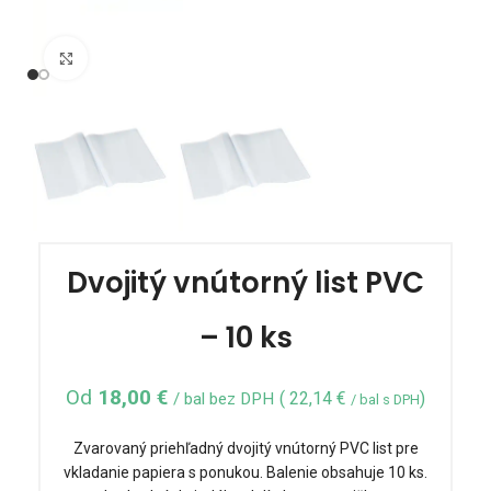
Click to enlarge
Dvojitý vnútorný list PVC
– 10 ks
Od
18,00
€
(
22,14
€
)
/ bal bez DPH
/ bal s DPH
Zvarovaný priehľadný dvojitý vnútorný PVC list pre
vkladanie papiera s ponukou. Balenie obsahuje 10 ks.