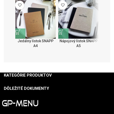
Jedálny lístok SNAPP
Nápojový lístok SNAPP
Vínna 
A4
A5
KATEGÓRIE PRODUKTOV
DÔLEŽITÉ DOKUMENTY