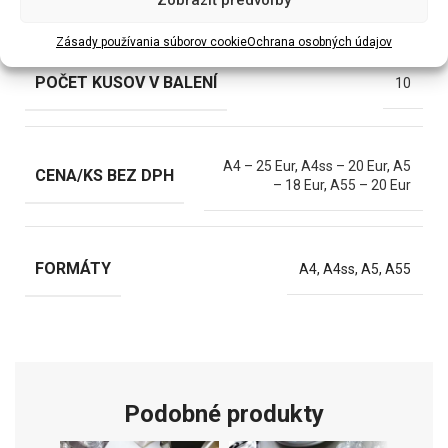
Zobraziť predvoľby
Zásady používania súborov cookie
Ochrana osobných údajov
POČET KUSOV V BALENÍ
10
A4 – 25 Eur
,
A4ss – 20 Eur
,
A5
CENA/KS BEZ DPH
– 18 Eur
,
A55 – 20 Eur
FORMÁTY
A4, A4ss, A5, A55
Podobné produkty