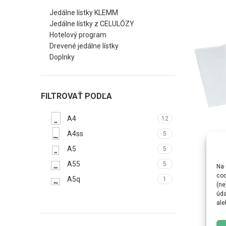
Jedálne lístky KLEMM
Jedálne lístky z CELULÓZY
Hotelový program
Drevené jedálne lístky
Doplnky
FILTROVAŤ PODĽA
A4
12
A4ss
5
Dvoj
SELECTEA
A5
5
A55
5
Na 
coo
A5q
1
(ne
úda
ale