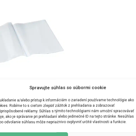
Spravujte súhlas so súbormi cookie
itý vnútorný list PVC – 10 ks
ZĂ OPȚIUNILE
ukladanie a/alebo prístup k informáciám o zariadení používame technológie ako
kies. Robíme to s cieľom zlepšiť zážitok z prehliadania a zobrazovať
)prispôsobené reklamy. Súhlas s týmito technológiami nám umožní spracovávať
je, ako je správanie pri prehliadaní alebo jedinečné ID na tejto stránke. Nesúhlas
bo odvolanie súhlasu môže nepriaznivo ovplyvniť určité vlastnosti a funkcie.