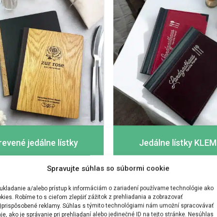
revené jedálne lístky
Jedálne lístky KLE
Spravujte súhlas so súbormi cookie
ukladanie a/alebo prístup k informáciám o zariadení používame technológie ako
kies. Robíme to s cieľom zlepšiť zážitok z prehliadania a zobrazovať
)prispôsobené reklamy. Súhlas s týmito technológiami nám umožní spracovávať
je, ako je správanie pri prehliadaní alebo jedinečné ID na tejto stránke. Nesúhlas