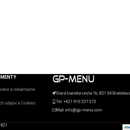
UMENTY
odné a reklamačné
Stará Ivanská cesta 1b, 821 04 Bratislav
Tel: +421 910 237 572
h údajov a Cookies
Mail: info@gp-menu.com
, 821