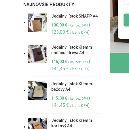
ale
NAJNOVŠIE PRODUKTY
Jedálny lístok SNAPP A4
(
100,00
€
/ bal bez DPH
123,00
€
)
/ bal s DPH
Jedálny lístok Klemm
imitácia dreva A4
(
115,00
€
/ bal bez DPH
141,45
€
)
/ bal s DPH
Jedálny lístok Klemm
béžový A4
(
115,00
€
/ bal bez DPH
141,45
€
)
/ bal s DPH
Jedálny lístok Klemm
korkový A4