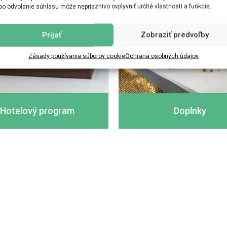
bo odvolanie súhlasu môže nepriaznivo ovplyvniť určité vlastnosti a funkcie.
Prijať
Zobraziť predvoľby
Zásady používania súborov cookie
Ochrana osobných údajov
Hotelový program
Doplnky