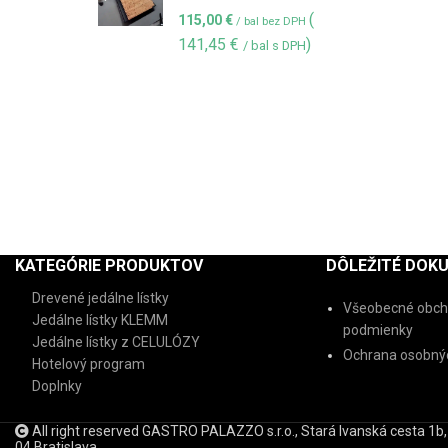
(
115,00
€
/ bal bez DPH
141,45
€
)
/ bal s DPH
KATEGÓRIE PRODUKTOV
DÔLEŽITÉ DOK
Drevené jedálne lístky
Všeobecné obch
Jedálne lístky KLEMM
podmienky
Jedálne lístky z CELULÓZY
Ochrana osobnýc
Hotelový program
Doplnky
All right reserved GASTRO PALAZZO s.r.o., Stará Ivanská cesta 1b
04 Bratislava