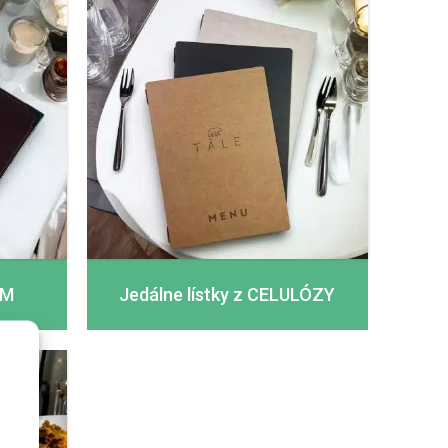
MM
Jedálne lístky z CELULÓZY