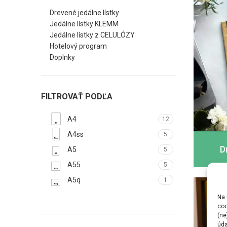
Drevené jedálne lístky
Jedálne lístky KLEMM
Jedálne lístky z CELULÓZY
Hotelový program
Doplnky
FILTROVAŤ PODĽA
A4
12
A4ss
5
D
A5
5
A55
5
A5q
1
Na 
coo
(ne
úda