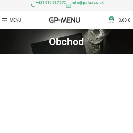
+421 910 237 572
info@palazzo.sk
0
MENU
0,00
€
Obchod