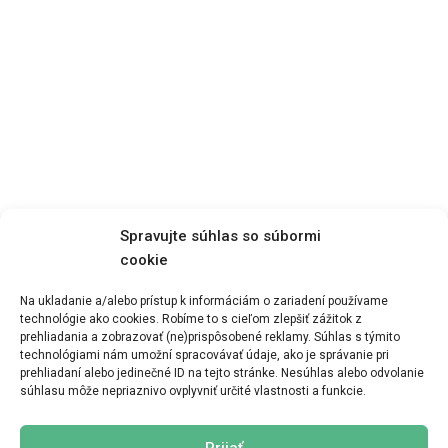
Spravujte súhlas so súbormi
cookie
Na ukladanie a/alebo prístup k informáciám o zariadení používame
technológie ako cookies. Robíme to s cieľom zlepšiť zážitok z
prehliadania a zobrazovať (ne)prispôsobené reklamy. Súhlas s týmito
Zobraziť menu
technológiami nám umožní spracovávať údaje, ako je správanie pri
prehliadaní alebo jedinečné ID na tejto stránke. Nesúhlas alebo odvolanie
súhlasu môže nepriaznivo ovplyvniť určité vlastnosti a funkcie.
Prijať