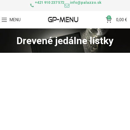
+421 910 237 572
info@palazzo.sk
0
MENU
0,00
€
Drevené jedálne lístky