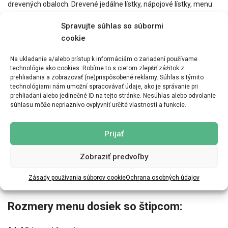
drevených obaloch. Drevené jedálne lístky, nápojové lístky, menu
dosky so štipcom, krabičky na účty alebo RESERVE stojančeky sú
Spravujte súhlas so súbormi
vyrobené z dubom dýhovanej topoľovej preglejky. Jedálne a
nápojové lístky ponúkame v štyroch základných formátoch a
cookie
dvoch farebných odstínoch.
Na ukladanie a/alebo prístup k informáciám o zariadení používame
technológie ako cookies. Robíme to s cieľom zlepšiť zážitok z
Chrbátik a vnútorná väzba na uchytenie listov sú z kvalitnej
prehliadania a zobrazovať (ne)prispôsobené reklamy. Súhlas s týmito
knihárskej koženky, sú prešívané čalúnickou niťou. Uchytenie
technológiami nám umožní spracovávať údaje, ako je správanie pri
ponuky/vnútorných listov pomocou knihárskych šróbikov.
prehliadaní alebo jedinečné ID na tejto stránke. Nesúhlas alebo odvolanie
súhlasu môže nepriaznivo ovplyvniť určité vlastnosti a funkcie.
Formáty jedálnych lístkov
Prijať
A4 pre rozmer papiera – 210x297mm A4SS pre rozmer
papiera -148x297mm
Zobraziť predvoľby
A5 pre rozmer papiera – 148x210mm A55 pre rozmer papiera
Zásady používania súborov cookie
Ochrana osobných údajov
– 210x210mm
Rozmery menu dosiek so štipcom: