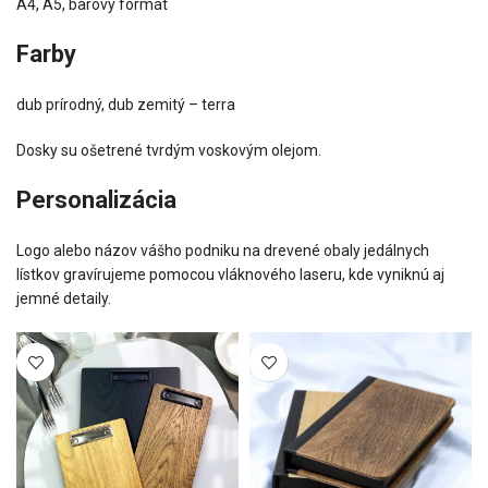
A4, A5, barový formát
Farby
dub prírodný, dub zemitý – terra
Dosky su ošetrené tvrdým voskovým olejom.
Personalizácia
Logo alebo názov vášho podniku na drevené obaly jedálnych
lístkov gravírujeme pomocou vláknového laseru, kde vyniknú aj
jemné detaily.