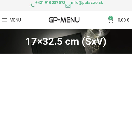
+421 910 237 572
info@palazzo.sk
0
MENU
0,00
€
17×32.5 cm (ŠxV)