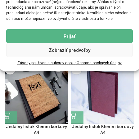
prehliadania a zobrazovať (ne)prispôsobené reklamy. Súhlas s týmito
technológiami nám umožní spracovávať údaje, ako je správanie pri
prehliadaní alebo jedinečné ID na tejto stránke. Nesúhlas alebo odvolanie
súhlasu môže nepriaznivo ovplyvniť určité vlastnosti a funkcie.
Prijať
Jedálny lístok Klemm imitácia
Jedálny lístok Klemm béžový
dreva A4
A4
Zobraziť predvoľby
Zásady používania súborov cookie
Ochrana osobných údajov
Jedálny lístok Klemm korkový
Jedálny lístok Klemm bordový
A4
A4