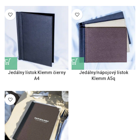
Jedálny lístok Klemm čierny
Jedálny/nápojový lístok
A4
Klemm A5q