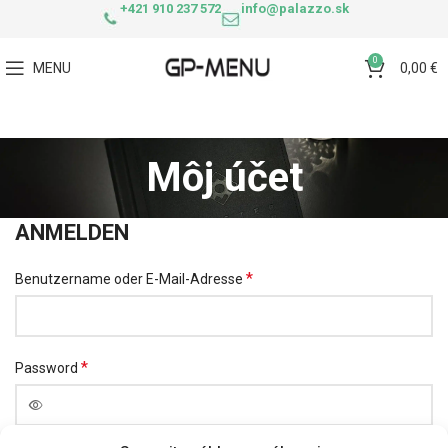
+421 910 237 572
info@palazzo.sk
0
MENU
0,00
€
Môj účet
ANMELDEN
*
Benutzername oder E-Mail-Adresse
*
Password