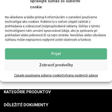
Spravujte súhlas so súbormi
Log in
cookie
Remember me
Lost your password?
Na ukladanie a/alebo prístup k informáciám o zariadení používame
technológie ako cookies. Robíme to s cieľom zlepšiť zážitok z
prehliadania a zobrazovať (ne)prispôsobené reklamy. Súhlas s týmito
OR
technológiami nám umožní spracovávať údaje, ako je správanie pri
prehliadaní alebo jedinečné ID na tejto stránke. Nesúhlas alebo odvolanie
REGISTROVAŤ
súhlasu môže nepriaznivo ovplyvniť určité vlastnosti a funkcie.
Registrácia na tejto stránke vám umožní prístup k stavu vašej
Prijať
objednávky a histórii. Stačí vyplniť polia nižšie a my vám čoskoro
vytvoríme nový účet. Požiadame vás len o informácie potrebné na
Zobraziť predvoľby
urýchlenie a zjednodušenie procesu nákupu.
Zásady používania súborov cookie
Ochrana osobných údajov
REGISTRIEREN
KATEGÓRIE PRODUKTOV
DÔLEŽITÉ DOKUMENTY