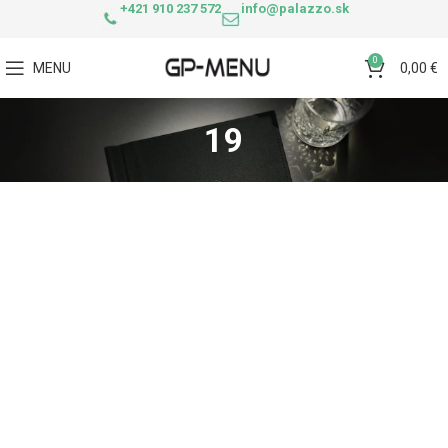
+421 910 237 572
info@palazzo.sk
0
MENU
0,00
€
19