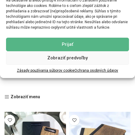
Na ukladanie a/alebo prístup k informáciám o zariadení používame
technológie ako cookies. Robíme to s cieľom zlepšiť zážitok z
prehliadania a zobrazovať (ne)prispôsobené reklamy. Súhlas s týmito
technológiami nám umožní spracovávať údaje, ako je správanie pri
prehliadaní alebo jedinečné ID na tejto stránke. Nesúhlas alebo odvolanie
súhlasu môže nepriaznivo ovplyvniť určité vlastnosti a funkcie.
Prijať
Zobraziť predvoľby
Zásady používania súborov cookie
Ochrana osobných údajov
Zobraziť menu