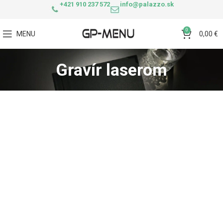
+421 910 237 572
info@palazzo.sk
0
MENU
0,00
€
Gravír laserom