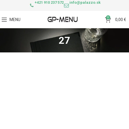
+421 910 237 572
info@palazzo.sk
0
MENU
0,00
€
27