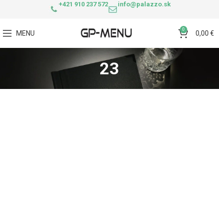
+421 910 237 572
info@palazzo.sk
0
MENU
0,00
€
23