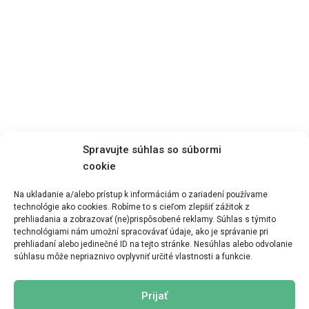
Spravujte súhlas so súbormi
cookie
Na ukladanie a/alebo prístup k informáciám o zariadení používame
technológie ako cookies. Robíme to s cieľom zlepšiť zážitok z
prehliadania a zobrazovať (ne)prispôsobené reklamy. Súhlas s týmito
Zobraziť menu
technológiami nám umožní spracovávať údaje, ako je správanie pri
prehliadaní alebo jedinečné ID na tejto stránke. Nesúhlas alebo odvolanie
súhlasu môže nepriaznivo ovplyvniť určité vlastnosti a funkcie.
Prijať