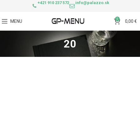
+421 910 237 572
info@palazzo.sk
0
MENU
0,00
€
20