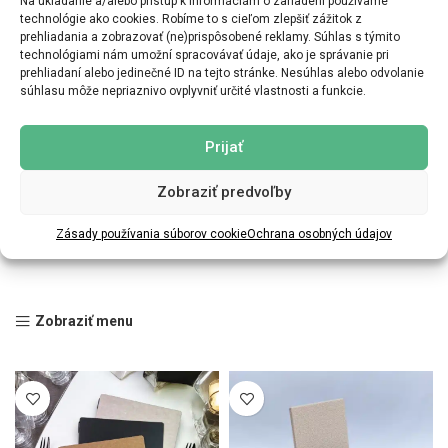
Na ukladanie a/alebo prístup k informáciám o zariadení používame
technológie ako cookies. Robíme to s cieľom zlepšiť zážitok z
prehliadania a zobrazovať (ne)prispôsobené reklamy. Súhlas s týmito
technológiami nám umožní spracovávať údaje, ako je správanie pri
prehliadaní alebo jedinečné ID na tejto stránke. Nesúhlas alebo odvolanie
súhlasu môže nepriaznivo ovplyvniť určité vlastnosti a funkcie.
Prijať
Zobraziť predvoľby
Zásady používania súborov cookie
Ochrana osobných údajov
Zobraziť menu