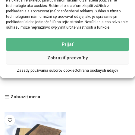
Na ukladanie a/alebo prístup k informáciám o zariadení používame
technológie ako cookies. Robíme to s cieľom zlepšiť zážitok z
prehliadania a zobrazovať (ne)prispôsobené reklamy. Súhlas s týmito
technológiami nám umožní spracovávať údaje, ako je správanie pri
prehliadaní alebo jedinečné ID na tejto stránke. Nesúhlas alebo odvolanie
súhlasu môže nepriaznivo ovplyvniť určité vlastnosti a funkcie.
Prijať
Zobraziť predvoľby
Zásady používania súborov cookie
Ochrana osobných údajov
Zobraziť menu