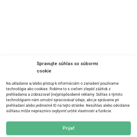
Spravujte súhlas so súbormi
cookie
Na ukladanie a/alebo prístup k informáciám o zariadení používame
technológie ako cookies. Robíme to s cieľom zlepšiť zážitok z
prehliadania a zobrazovať (ne)prispôsobené reklamy. Súhlas s týmito
Zobraziť menu
technológiami nám umožní spracovávať údaje, ako je správanie pri
prehliadaní alebo jedinečné ID na tejto stránke. Nesúhlas alebo odvolanie
súhlasu môže nepriaznivo ovplyvniť určité vlastnosti a funkcie.
Prijať