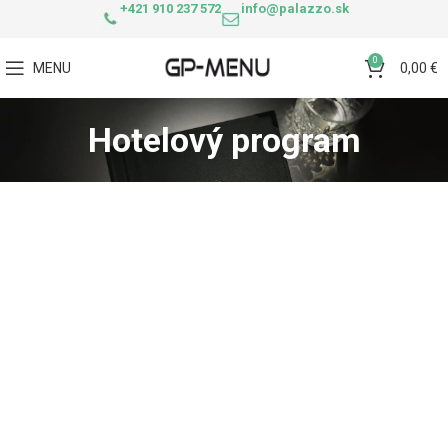
+421 910 237 572
info@palazzo.sk
0
MENU
0,00
€
Hotelový program