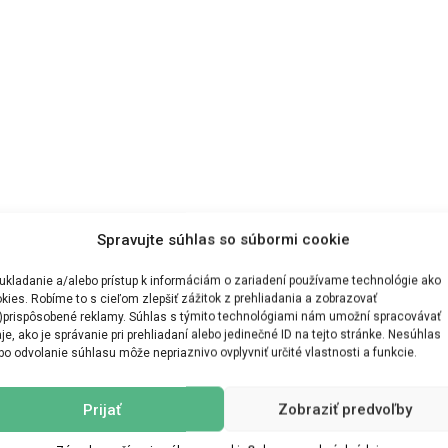
Spravujte súhlas so súbormi cookie
ukladanie a/alebo prístup k informáciám o zariadení používame technológie ako
kies. Robíme to s cieľom zlepšiť zážitok z prehliadania a zobrazovať
)prispôsobené reklamy. Súhlas s týmito technológiami nám umožní spracovávať
je, ako je správanie pri prehliadaní alebo jedinečné ID na tejto stránke. Nesúhlas
bo odvolanie súhlasu môže nepriaznivo ovplyvniť určité vlastnosti a funkcie.
Prijať
Zobraziť predvoľby