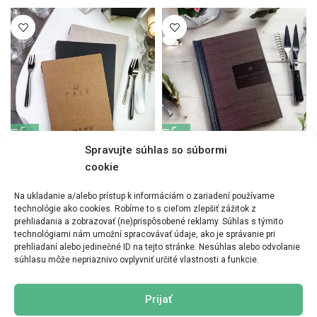
Spravujte súhlas so súbormi
Jedálny lístok SNAPP A4
Jedálny lístok Klemm imitácia
cookie
dreva A4
Na ukladanie a/alebo prístup k informáciám o zariadení používame
technológie ako cookies. Robíme to s cieľom zlepšiť zážitok z
prehliadania a zobrazovať (ne)prispôsobené reklamy. Súhlas s týmito
technológiami nám umožní spracovávať údaje, ako je správanie pri
prehliadaní alebo jedinečné ID na tejto stránke. Nesúhlas alebo odvolanie
súhlasu môže nepriaznivo ovplyvniť určité vlastnosti a funkcie.
Prijať