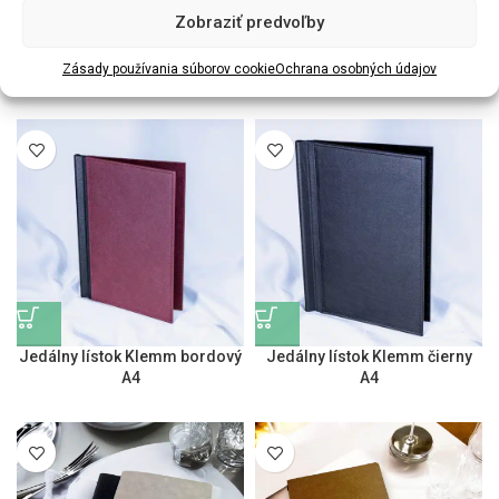
Zobraziť predvoľby
Jedálny lístok Klemm béžový
Jedálny lístok Klemm korkový
Zásady používania súborov cookie
Ochrana osobných údajov
A4
A4
Jedálny lístok Klemm bordový
Jedálny lístok Klemm čierny
A4
A4