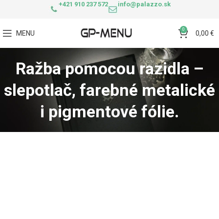
+421 910 237 572
info@palazzo.sk
0
MENU
0,00
€
Ražba pomocou razidla –
slepotlač, farebné metalické
i pigmentové fólie.