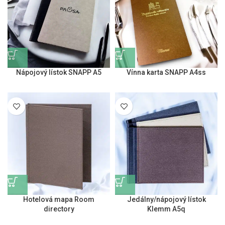
Nápojový lístok SNAPP A5
Vínna karta SNAPP A4ss
Hotelová mapa Room
Jedálny/nápojový lístok
directory
Klemm A5q