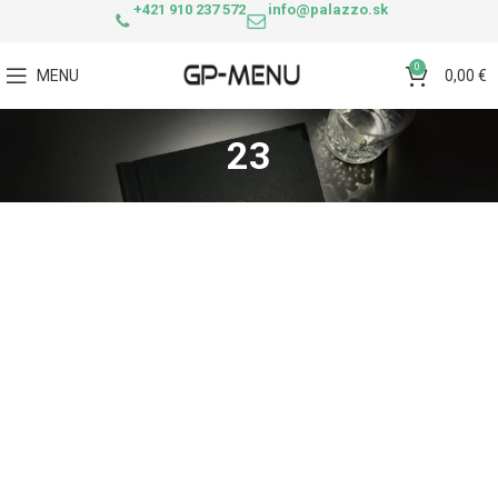
+421 910 237 572
info@palazzo.sk
0
MENU
0,00
€
23