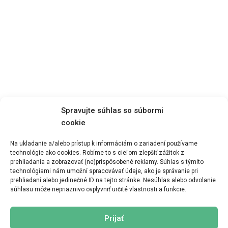
Spravujte súhlas so súbormi
cookie
Na ukladanie a/alebo prístup k informáciám o zariadení používame
technológie ako cookies. Robíme to s cieľom zlepšiť zážitok z
prehliadania a zobrazovať (ne)prispôsobené reklamy. Súhlas s týmito
Zobraziť menu
technológiami nám umožní spracovávať údaje, ako je správanie pri
prehliadaní alebo jedinečné ID na tejto stránke. Nesúhlas alebo odvolanie
súhlasu môže nepriaznivo ovplyvniť určité vlastnosti a funkcie.
Prijať