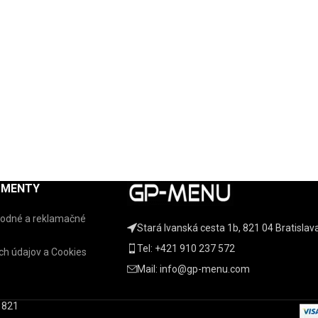
UMENTY
odné a reklamačné
Stará Ivanská cesta 1b, 821 04 Bratislav
Tel: +421 910 237 572
h údajov a Cookies
Mail: info@gp-menu.com
, 821