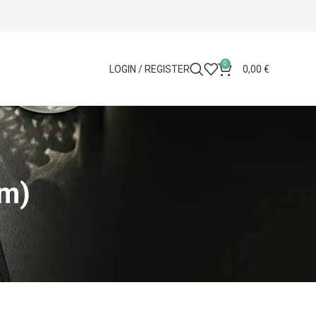
0
LOGIN / REGISTER
0,00
€
cm)