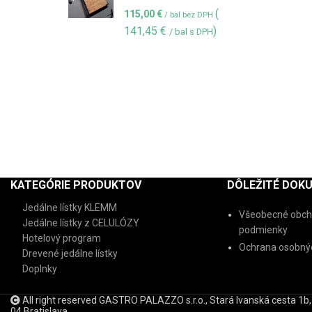
(
115,00
€
/ bal bez DPH
141,45
€
)
/ bal s DPH
KATEGÓRIE PRODUKTOV
DÔLEŽITÉ DOK
Jedálne lístky KLEMM
Všeobecné obch
Jedálne lístky z CELULÓZY
podmienky
Hotelový program
Ochrana osobnýc
Drevené jedálne lístky
Doplnky
All right reserved GASTRO PALAZZO s.r.o., Stará Ivanská cesta 1b
04 Bratislava