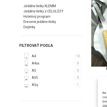
Jedálne lístky KLEMM
Jedálne lístky z CELULÓZY
Hotelový program
Drevené jedálne lístky
Doplnky
FILTROVAŤ PODĽA
A4
12
A4ss
5
OPTIES S
A5
5
A55
5
A5q
1
Na 
coo
(ne
úda