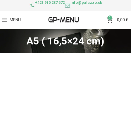
+421 910 237 572
info@palazzo.sk
0
MENU
0,00
€
A5 ( 16,5×24 cm)