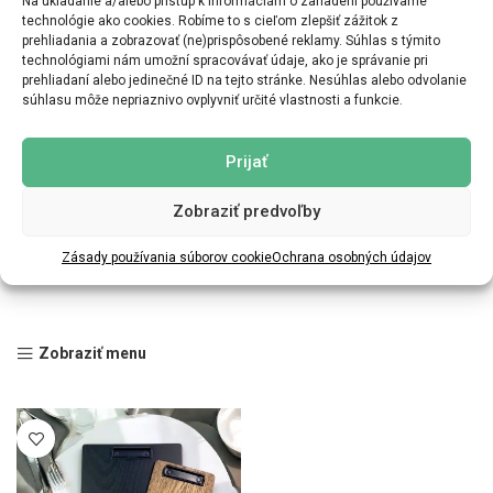
Na ukladanie a/alebo prístup k informáciám o zariadení používame
technológie ako cookies. Robíme to s cieľom zlepšiť zážitok z
prehliadania a zobrazovať (ne)prispôsobené reklamy. Súhlas s týmito
technológiami nám umožní spracovávať údaje, ako je správanie pri
prehliadaní alebo jedinečné ID na tejto stránke. Nesúhlas alebo odvolanie
súhlasu môže nepriaznivo ovplyvniť určité vlastnosti a funkcie.
Prijať
Zobraziť predvoľby
Zásady používania súborov cookie
Ochrana osobných údajov
Zobraziť menu