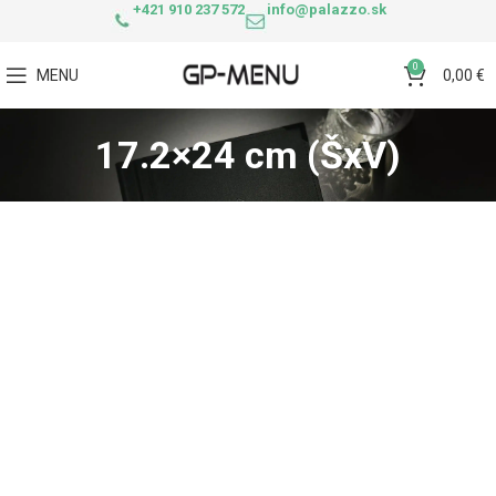
+421 910 237 572
info@palazzo.sk
0
MENU
0,00
€
17.2×24 cm (ŠxV)