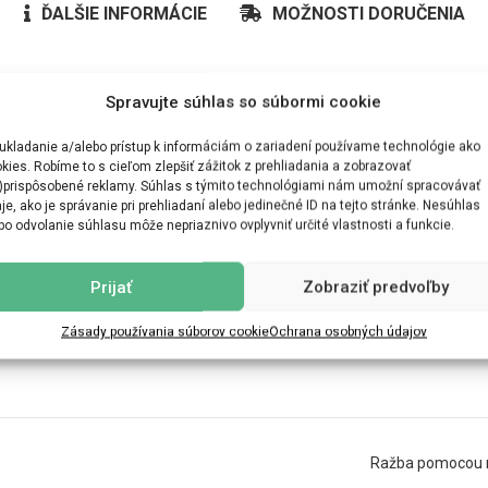
ĎALŠIE INFORMÁCIE
MOŽNOSTI DORUČENIA
Spravujte súhlas so súbormi cookie
ukladanie a/alebo prístup k informáciám o zariadení používame technológie ako
kies. Robíme to s cieľom zlepšiť zážitok z prehliadania a zobrazovať
)prispôsobené reklamy. Súhlas s týmito technológiami nám umožní spracovávať
je, ako je správanie pri prehliadaní alebo jedinečné ID na tejto stránke. Nesúhlas
bo odvolanie súhlasu môže nepriaznivo ovplyvniť určité vlastnosti a funkcie.
Prijať
Zobraziť predvoľby
Zásady používania súborov cookie
Ochrana osobných údajov
Ražba pomocou ra