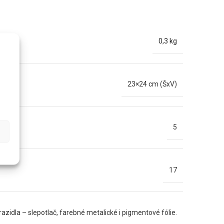
0,3 kg
23×24 cm (ŠxV)
5
17
zidla – slepotlač, farebné metalické i pigmentové fólie.