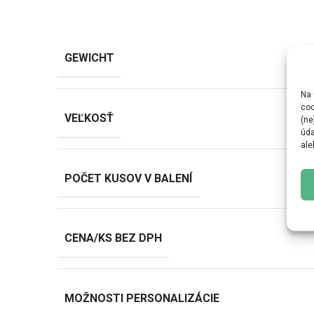
GEWICHT
Na 
coo
VEĽKOSŤ
(ne
úda
ale
POČET KUSOV V BALENÍ
CENA/KS BEZ DPH
MOŽNOSTI PERSONALIZÁCIE