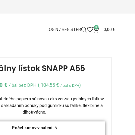
0
LOGIN / REGISTER
0,00
€
álny lístok SNAPP A55
00
€
(
104,55
€
)
/ bal bez DPH
/ bal s DPH
ateľného papiera sú novou eko verziou jedálnych lístkov.
 s vkladaním ponuky pod gumičku sú ľahké, flexibilné a
dlhotrvácne.
Počet kusov v balení:
5