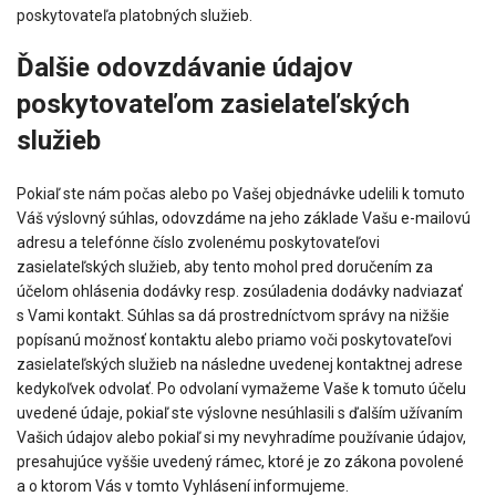
poskytovateľa platobných služieb.
Ďalšie odovzdávanie údajov
poskytovateľom zasielateľských
služieb
Pokiaľ ste nám počas alebo po Vašej objednávke udelili k tomuto
Váš výslovný súhlas, odovzdáme na jeho základe Vašu e-mailovú
adresu a telefónne číslo zvolenému poskytovateľovi
zasielateľských služieb, aby tento mohol pred doručením za
účelom ohlásenia dodávky resp. zosúladenia dodávky nadviazať
s Vami kontakt. Súhlas sa dá prostredníctvom správy na nižšie
popísanú možnosť kontaktu alebo priamo voči poskytovateľovi
zasielateľských služieb na následne uvedenej kontaktnej adrese
kedykoľvek odvolať. Po odvolaní vymažeme Vaše k tomuto účelu
uvedené údaje, pokiaľ ste výslovne nesúhlasili s ďalším užívaním
Vašich údajov alebo pokiaľ si my nevyhradíme používanie údajov,
presahujúce vyššie uvedený rámec, ktoré je zo zákona povolené
a o ktorom Vás v tomto Vyhlásení informujeme.