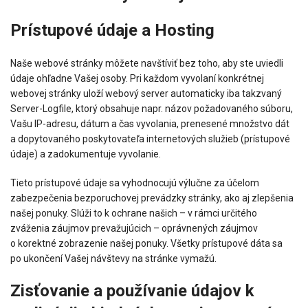
Prístupové údaje a Hosting
Naše webové stránky môžete navštíviť bez toho, aby ste uviedli
údaje ohľadne Vašej osoby. Pri každom vyvolaní konkrétnej
webovej stránky uloží webový server automaticky iba takzvaný
Server-Logfile, ktorý obsahuje napr. názov požadovaného súboru,
Vašu IP-adresu, dátum a čas vyvolania, prenesené množstvo dát
a dopytovaného poskytovateľa internetových služieb (prístupové
údaje) a zadokumentuje vyvolanie.
Tieto prístupové údaje sa vyhodnocujú výlučne za účelom
zabezpečenia bezporuchovej prevádzky stránky, ako aj zlepšenia
našej ponuky. Slúži to k ochrane našich – v rámci určitého
zváženia záujmov prevažujúcich – oprávnených záujmov
o korektné zobrazenie našej ponuky. Všetky prístupové dáta sa
po ukončení Vašej návštevy na stránke vymažú.
Zisťovanie a používanie údajov k