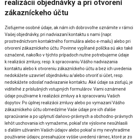
realizácii objednávky a pri otvorení
zákazníckeho účtu
Zisťujeme osobné údaje, ak nám ich dobrovoľne oznámite v rámci
Vašej objednávky, pri nadviazaní kontaktu s nami (napr.
prostredníctvom kontaktného formulára alebo e-mailu) alebo pri
otvorení zákazníckeho účtu. Povinne vypĺňané políčka sú ako také
označené, nakoľko v týchto prípadoch nutne potrebujeme údaje
k realizácii zmluvy, resp. k spracovaniu Vášho nadviazania
kontaktu alebo k otvoreniu zákazníckeho účtu a bez ich uvedenia
nedokážete uzavrieť objednávku a/alebo otvoriť si účet, resp.
nedokážete odoslať nadviazanie kontaktu. Aké údaje sa zisťujú, je
viditeľné z príslušných vstupných formulárov. Vami oznámené
údaje používame k realizácii zmluvy a k spracovaniu Vašich
dopytov. Po úplnej realizácii zmluvy alebo po vymazaní Vášho
zákazníckeho účtu obmedzíme Vaše údaje pre ich ďalšie
spracúvanie a po uplynutí daňovo-právnych a obchodno-právnych
lehôt uschovania ich vymažeme, pokiaľ ste výslovne nesúhlasili
s ďalším užívaním Vašich údajov alebo pokiaľ si my nevyhradíme
používanie údajov, presahujúce vyššie uvedený rámec, ktoré je zo