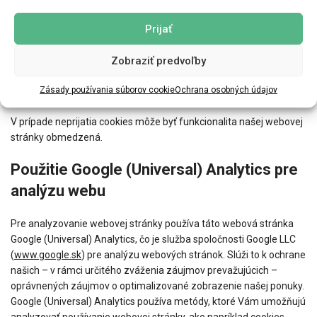
o nasadení cookies informovaný a jednotlivo rozhodnete o ich
Prijať
prijatí alebo prijatie cookies pre určité prípady alebo generálne
vylúčite. Každý prehliadač sa odlišuje v spôsobe, akým spravuje
Zobraziť predvoľby
nastavenia pre cookies. Tento spôsob je popísaný v sekcii pomoc
hlavného menu každého prehliadača, ktorá Vám vysvetlí, ako
Zásady používania súborov cookie
Ochrana osobných údajov
môžete meniť Vaše nastavenia pre cookies.
V prípade neprijatia cookies môže byť funkcionalita našej webovej
stránky obmedzená.
Použitie Google (Universal) Analytics pre
analýzu webu
Pre analyzovanie webovej stránky používa táto webová stránka
Google (Universal) Analytics, čo je služba spoločnosti Google LLC
(
www.google.sk
) pre analýzu webových stránok. Slúži to k ochrane
našich – v rámci určitého zváženia záujmov prevažujúcich –
oprávnených záujmov o optimalizované zobrazenie našej ponuky.
Google (Universal) Analytics používa metódy, ktoré Vám umožňujú