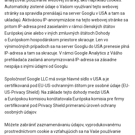
analyzovať používanie webovej stránky, ako napríklad cookies.
Automaticky zistené údaje o Vašom využívaní tejto webovej
stránky sa spravidla prenášajú na server Googlu v USA a tam sa
ukladajú. Aktiváciou IP-anonymizácie na tejto webovej stránke sa
pritom IP-adresa pred zasielaním v rámci členských štátov
Európskej únie alebo v iných zmluvných štátoch Dohody
o Európskom hospodárskom priestore skracuje. Len vo
výnimočných prípadoch sa na server Googlu do USA prenesie plná
IP-adresa a tam sa skracuje. V rámci Google Analytics z Vášho
prehliadača zaslaná anonymizovaná IP-adresa sa zásadne
nespája s inými údajmi od Googlu.
Spoločnosť Google LLC má svoje hlavné sídlo v USA a je
certifikovaná pod EU-US-ochranným štítom pre osobné údaje (EU-
US-Privacy Shield). Na základe tejto dohody medzi USA
a Európskou komisiou konštatovala Európska komisia pre firmy
certifikované pod Privacy Shield primeranú úroveň ochrany
osobných údajov.
Môžete zabrániť zaznamenávaniu údajov, vyprodukovanému
prostredníctvom cookie a vzťahujúcich sa na Vaše používanie