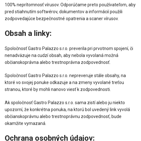
100% neprítomnosť vírusov. Odporúčame preto používateľom, aby
pred stiahnutím softwérov, dokumentov a informácií použili
zodpovedajúce bezpečnostné opatrenia a scaner vírusov.
Obsah a linky:
Spoločnosť Gastro Palazzo s.r.o. preverila pri prvotnom spojení, či
nenadväzuje na cudzí obsah, aby nebola vyvolaná možná
občianskoprávna alebo trestnoprávna zodpovednosť.
Spoločnosť Gastro Palazzo s.r.o. nepreveruje stále obsahy, na
ktoré vo svojej ponuke odkazuje a na zmeny vyvolané treťou
stranou, ktoré by mohli nanovo viesť k zodpovednosti.
Ak spoločnosť Gastro Palazzo s.r.o. sama zistí alebo ju niekto
upozorní, že konkrétna ponuka, na ktorú bol uvedený link vyvolá
občianskoprávnu alebo trestnoprávnu zodpovednosť, bude
okamžite vymazaná.
Ochrana osobných údajov: