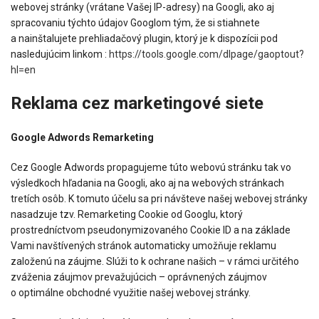
webovej stránky (vrátane Vašej IP-adresy) na Googli, ako aj
spracovaniu týchto údajov Googlom tým, že si stiahnete
a nainštalujete prehliadačový plugin, ktorý je k dispozícii pod
nasledujúcim linkom :
https://tools.google.com/dlpage/gaoptout?
hl=en
Reklama cez marketingové siete
Google Adwords Remarketing
Cez Google Adwords propagujeme túto webovú stránku tak vo
výsledkoch hľadania na Googli, ako aj na webových stránkach
tretích osôb. K tomuto účelu sa pri návšteve našej webovej stránky
nasadzuje tzv. Remarketing Cookie od Googlu, ktorý
prostredníctvom pseudonymizovaného Cookie ID a na základe
Vami navštívených stránok automaticky umožňuje reklamu
založenú na záujme. Slúži to k ochrane našich – v rámci určitého
zváženia záujmov prevažujúcich – oprávnených záujmov
o optimálne obchodné využitie našej webovej stránky.