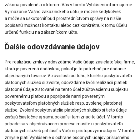
zákona povolené a o ktorom Vás v tomto Vyhlásení informujeme.
Vymazanie Vášho zákazníckeho účtu je možné kedykoľvek
a môže sa uskutočniť buď prostredníctvom správy na nižšie
popísanú možnosť kontaktu alebo cez konkrétnu k tomu účelu
určenú funkciu na zákazníckom účte.
Ďalšie odovzdávanie údajov
Pre realizáciu zmluvy odovzdáme Vaše údaje zasielateľskej firme,
ktorá je poverená dodávkou, pokiaľ je to potrebné pre dodanie
objednaných tovarov. V závislosti od toho, ktorého poskytovateľa
platobných služieb si zvolíte, odovzdáme kvôli realizácii platieb
platobné údaje zisťované na tento účel zúčtovaciemu subjektu
poverenému platbou a poprípade nami povereným
poskytovateľom platobných služieb resp. zvolenej platobnej
službe. Zvolení poskytovatelia platobných služieb si tieto údaje
zisťujú čiastočne aj sami, pokiaľ si tam zriadite účet. V tomto
prípade sa v objednávacom procese musíte u poskytovateľa
platobných služieb prihlásiť s Vašimi prístupovými údajmi. V tomto
zmysle platí Vyhlásenie o ochrane osobných údajov príslušného