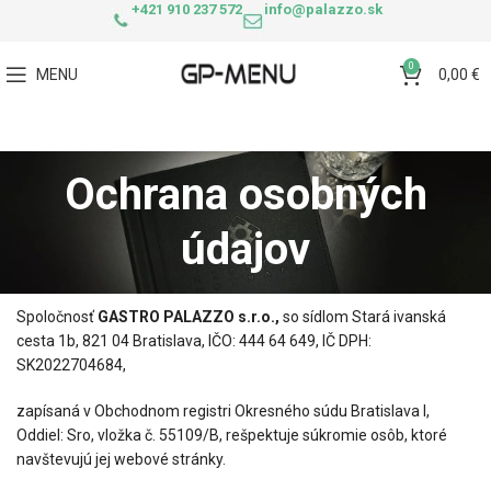
+421 910 237 572
info@palazzo.sk
0
MENU
0,00
€
Ochrana osobných
údajov
Spoločnosť
GASTRO PALAZZO s.r.o.,
so sídlom Stará ivanská
cesta 1b, 821 04 Bratislava, IČO: 444 64 649, IČ DPH:
SK2022704684,
zapísaná v Obchodnom registri Okresného súdu Bratislava I,
Oddiel: Sro, vložka č. 55109/B, rešpektuje súkromie osôb, ktoré
navštevujú jej webové stránky.