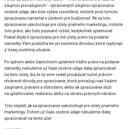
záujmov prevažujúcich – oprávnených záujmov spracúvame
osobné údaje, ako bolo vyššie vysvetlené, môžete proti tomuto
spracúvaniu namietať s účinkom pre budúcnosť. Ak sa toto
spracúvanie uskutočňuje pre účely priameho marketingu, môžete
toto právo, ako bolo popísané vyššie, kedykoľvek uplatňovať.
Pokiaľ dôjde k spracúvaniu pre iné účely, právo na podanie
námietky Vám prislúcha len pri existencii dôvodov, ktoré vyplývajú
z Vašej osobitnej situácie.
Po úplnom alebo čiastočnom uplatnení Vášho práva na podanie
námietky nebudeme už Vaše osobné údaje ďalej spracovávať
na tieto účely, iba že by sme vedeli preukázať nutné právom
chránené dôvody pre spracúvanie, ktoré prevažujú nad Vašimi
záujmami, právami a slobodami, alebo ak spracúvanie slúži
na uplatňovanie, realizáciu alebo na obranu právnych nárokov.
Toto neplatí, ak sa spracúvanie uskutočňuje pre účely priameho
marketingu. Potom už Vaše osobné údaje nebudeme ďalej
spracovávať na tento účel.