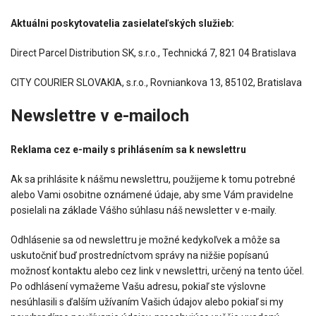
Aktuálni poskytovatelia zasielateľských služieb:
Direct Parcel Distribution SK, s.r.o., Technická 7, 821 04 Bratislava
CITY COURIER SLOVAKIA, s.r.o., Rovniankova 13, 85102, Bratislava
Newslettre v e-mailoch
Reklama cez e-maily s prihlásením sa k newslettru
Ak sa prihlásite k nášmu newslettru, použijeme k tomu potrebné
alebo Vami osobitne oznámené údaje, aby sme Vám pravidelne
posielali na základe Vášho súhlasu náš newsletter v e-maily.
Odhlásenie sa od newslettru je možné kedykoľvek a môže sa
uskutočniť buď prostredníctvom správy na nižšie popísanú
možnosť kontaktu alebo cez link v newslettri, určený na tento účel.
Po odhlásení vymažeme Vašu adresu, pokiaľ ste výslovne
nesúhlasili s ďalším užívaním Vašich údajov alebo pokiaľ si my