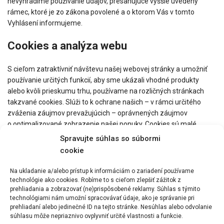
nevyhradíme používanie údajov, presahujúce vyššie uvedený
rámec, ktoré je zo zákona povolené a o ktorom Vás v tomto
Vyhlásení informujeme.
Cookies a analýza webu
S cieľom zatraktívniť návštevu našej webovej stránky a umožniť
používanie určitých funkcií, aby sme ukázali vhodné produkty
alebo kvôli prieskumu trhu, používame na rozličných stránkach
takzvané cookies. Slúži to k ochrane našich – v rámci určitého
zváženia záujmov prevažujúcich – oprávnených záujmov
o optimalizované zobrazenie našej ponuky. Cookies sú malé
textové súbory, ktoré sa automaticky ukladajú do Vášho
Spravujte súhlas so súbormi
koncového prístroja. Niektoré z nami používaných cookies sa
cookie
po ukončení session prehliadača, čiže po zavretí Vášho
prehliadača (browseru), vymažú (tzv. session-cookies). Iné cookies
Na ukladanie a/alebo prístup k informáciám o zariadení používame
ostávajú vo Vašom koncovom prístroji a umožňujú nám pri ďalšej
technológie ako cookies. Robíme to s cieľom zlepšiť zážitok z
prehliadania a zobrazovať (ne)prispôsobené reklamy. Súhlas s týmito
návšteve znovu rozpoznať Váš prehliadač (perzistentné,
technológiami nám umožní spracovávať údaje, ako je správanie pri
pretrvávajúce cookies). Doba trvania uloženia je uvedená
prehliadaní alebo jedinečné ID na tejto stránke. Nesúhlas alebo odvolanie
v prehľade v nastaveniach pre cookies Vášho webového
súhlasu môže nepriaznivo ovplyvniť určité vlastnosti a funkcie.
prehliadača. Svoj prehliadač si môžete nastaviť tak, že budete