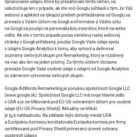
Spracovanie údajov, ktoré by presahovalo tento rámec, sa
uskutočňuje len v prípade, ak ste voči Googlu súhlasili s tým, že Váš
webový a aplikácií sa týkajúci priebeh prehľadávania od Googlu sa
previaže s Vašim účtom na Googli a informácie z Vášho účtu
na Googli sa použijú na personalizáciu inzerátov, ktoré na webe
vidíte. Ak ste v tomto prípade počas návštevy našej webovej
stránky v Googli prihlásený, použije Google Vaše údaje spolu
s údajmi Google Analytics k tomu, aby vytvoril a definoval
zoznamy cieľových skupín pre Remarketing, ktorý je rozšírený
na viac ako len na jeden prístroj. Za týmto účelom dočasne
previaže Google Vaše osobné údaje s údajmi od Google Analytics
so zámerom vytvorenia cieľových skupín.
Google AdWords Remarketing je ponukou spoločnosti Google LLC
(www.google.sk). Spoločnosť Google LLC má svoje hlavné sídlo
v USA a je certifikovaná pod EU-US-ochranným štítom pre osobné
údaje (EU-US-Privacy Shield). Aktuálny certifikát
je
tu
k nahliadnutiu. Na základe tejto dohody medzi USA
a Európskou komisiou konštatovala Európska komisia pre firmy
certifikované pod Privacy Shield primeranú úroveň ochrany
osobných údajov.