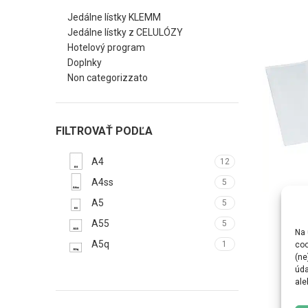
Jedálne lístky KLEMM
Jedálne lístky z CELULÓZY
Hotelový program
Doplnky
Non categorizzato
FILTROVAŤ PODĽA
A4
12
A4ss
5
Dvoj
SCEGLI
A5
5
A55
5
Na 
A5q
1
coo
(ne
úda
ale