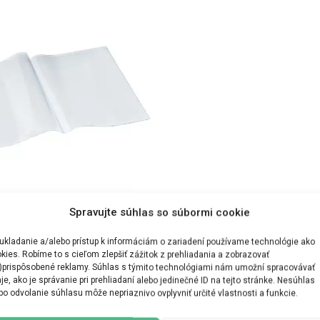
itý vnútorný list PVC – 10 ks
Spravujte súhlas so súbormi cookie
ukladanie a/alebo prístup k informáciám o zariadení používame technológie ako
kies. Robíme to s cieľom zlepšiť zážitok z prehliadania a zobrazovať
)prispôsobené reklamy. Súhlas s týmito technológiami nám umožní spracovávať
je, ako je správanie pri prehliadaní alebo jedinečné ID na tejto stránke. Nesúhlas
bo odvolanie súhlasu môže nepriaznivo ovplyvniť určité vlastnosti a funkcie.