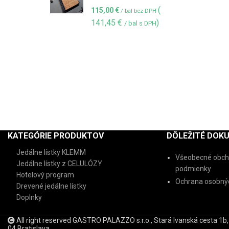
(
115,00
€
/ bal bez DPH
141,45
€
)
/ bal s DPH
KATEGÓRIE PRODUKTOV
DÔLEŽITÉ DOK
Jedálne lístky KLEMM
Všeobecné obch
Jedálne lístky z CELULÓZY
podmienky
Hotelový program
Ochrana osobnýc
Drevené jedálne lístky
Doplnky
All right reserved GASTRO PALAZZO s.r.o., Stará Ivanská cesta 1b
04 Bratislava