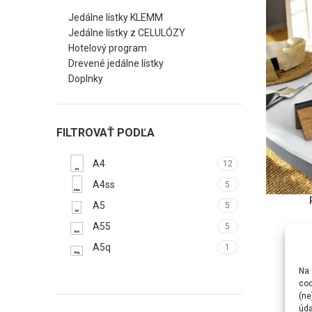
Jedálne lístky KLEMM
Jedálne lístky z CELULÓZY
Hotelový program
Drevené jedálne lístky
Doplnky
FILTROVAŤ PODĽA
A4
12
A4ss
5
ODABERI 
A5
5
A55
5
A5q
1
Na 
coo
(ne
úda