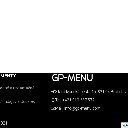
UMENTY
odné a reklamačné
Stará Ivanská cesta 1b, 821 04 Bratislav
Tel: +421 910 237 572
h údajov a Cookies
Mail: info@gp-menu.com
, 821