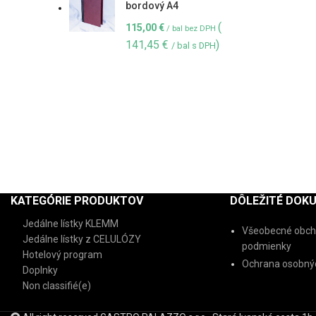
bordový A4
(
115,00
€
/ bal bez DPH
141,45
€
)
/ bal s DPH
KATEGÓRIE PRODUKTOV
DÔLEŽITÉ DOK
Jedálne lístky KLEMM
Všeobecné obch
Jedálne lístky z CELULÓZY
podmienky
Hotelový program
Ochrana osobnýc
Doplnky
Non classifié(e)