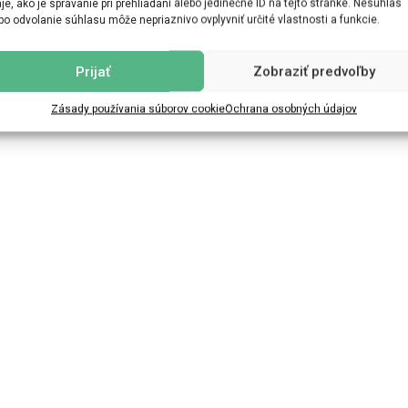
je, ako je správanie pri prehliadaní alebo jedinečné ID na tejto stránke. Nesúhlas
bo odvolanie súhlasu môže nepriaznivo ovplyvniť určité vlastnosti a funkcie.
Prijať
Zobraziť predvoľby
Zásady používania súborov cookie
Ochrana osobných údajov