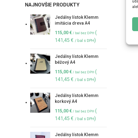
úda
NAJNOVŠIE PRODUKTY
ale
Jedálny lístok Klemm
imitácia dreva A4
(
115,00
€
/ bal bez DPH
141,45
€
)
/ bal s DPH
Jedálny lístok Klemm
béžový A4
(
115,00
€
/ bal bez DPH
141,45
€
)
/ bal s DPH
Jedálny lístok Klemm
korkový A4
(
115,00
€
/ bal bez DPH
141,45
€
)
/ bal s DPH
Jedálny lístok Klemm