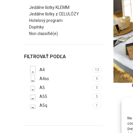
Jedálne lístky KLEMM
Jedálne lístky z CELULÓZY
Hotelový program
Doplnky
Non classifié(e)
FILTROVAŤ PODĽA
A4
12
A4ss
5
CHOIX DE
A5
5
A55
5
A5q
1
Na 
coo
(ne