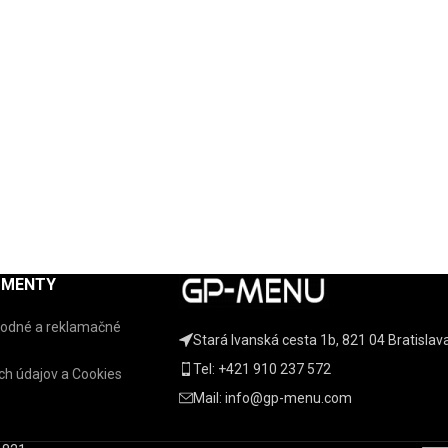
UMENTY
odné a reklamačné
Stará Ivanská cesta 1b, 821 04 Bratislav
Tel: +421 910 237 572
h údajov a Cookies
Mail: info@gp-menu.com