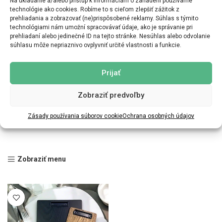
Na ukladanie a/alebo prístup k informáciám o zariadení používame
technológie ako cookies. Robíme to s cieľom zlepšiť zážitok z
prehliadania a zobrazovať (ne)prispôsobené reklamy. Súhlas s týmito
technológiami nám umožní spracovávať údaje, ako je správanie pri
prehliadaní alebo jedinečné ID na tejto stránke. Nesúhlas alebo odvolanie
súhlasu môže nepriaznivo ovplyvniť určité vlastnosti a funkcie.
Prijať
Zobraziť predvoľby
Zásady používania súborov cookie
Ochrana osobných údajov
Zobraziť menu