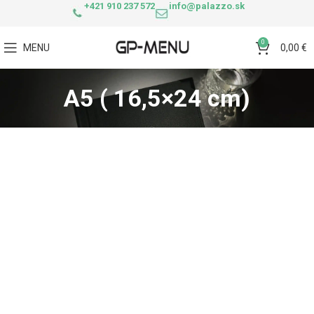
+421 910 237 572
info@palazzo.sk
0
MENU
0,00
€
A5 ( 16,5×24 cm)