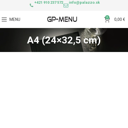
+421 910 237 572
info@palazzo.sk
0
MENU
0,00
€
A4 (24×32,5 cm)