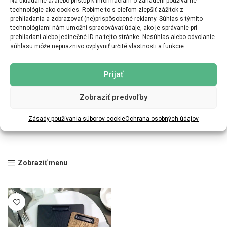
Na ukladanie a/alebo prístup k informáciám o zariadení používame
technológie ako cookies. Robíme to s cieľom zlepšiť zážitok z
prehliadania a zobrazovať (ne)prispôsobené reklamy. Súhlas s týmito
technológiami nám umožní spracovávať údaje, ako je správanie pri
prehliadaní alebo jedinečné ID na tejto stránke. Nesúhlas alebo odvolanie
súhlasu môže nepriaznivo ovplyvniť určité vlastnosti a funkcie.
Prijať
Zobraziť predvoľby
Zásady používania súborov cookie
Ochrana osobných údajov
Zobraziť menu