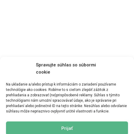
Spravujte súhlas so súbormi
cookie
Na ukladanie a/alebo prístup k informáciám o zariadení používame
technológie ako cookies. Robíme to s cieľom zlepšiť zážitok z
prehliadania a zobrazovať (ne)prispôsobené reklamy. Súhlas s týmito
Zobraziť menu
technológiami nám umožní spracovávať údaje, ako je správanie pri
prehliadaní alebo jedinečné ID na tejto stránke. Nesúhlas alebo odvolanie
súhlasu môže nepriaznivo ovplyvniť určité vlastnosti a funkcie.
Prijať