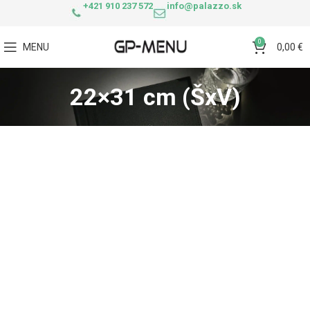
+421 910 237 572
info@palazzo.sk
0
MENU
0,00
€
22×31 cm (ŠxV)