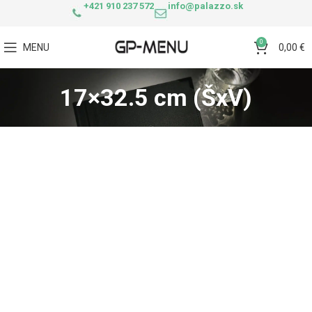
+421 910 237 572
info@palazzo.sk
0
MENU
0,00
€
17×32.5 cm (ŠxV)