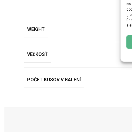
Na 
coo
(ne
úda
ale
WEIGHT
VEĽKOSŤ
POČET KUSOV V BALENÍ