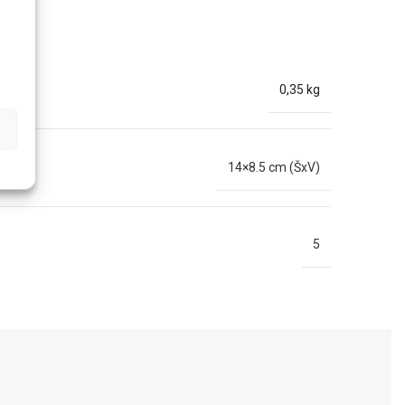
0,35 kg
14×8.5 cm (ŠxV)
5