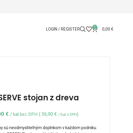
0
LOGIN / REGISTER
0,00
€
SERVE stojan z dreva
00
€
(
36,90
€
)
/ bal bez DPH
/ bal s DPH
y sú neodmysliteľným doplnkom v každom podniku.