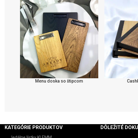
Menu doska so štipcom
Cash
SELECT OPTIONS
SELECT OPTIONS
KATEGÓRIE PRODUKTOV
DÔLEŽITÉ DOK
Jedálne lístky KLEMM