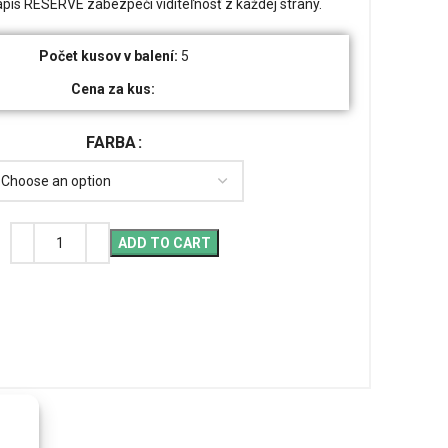
pis RESERVE zabezpečí viditeľnosť z každej strany.
Počet kusov v balení:
5
Cena za kus:
FARBA
ADD TO CART