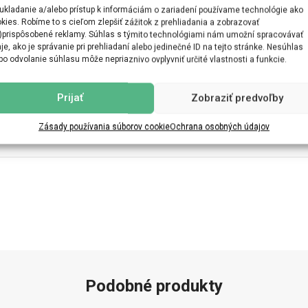
ukladanie a/alebo prístup k informáciám o zariadení používame technológie ako
ĎALŠIE INFORMÁCIE
MOŽNOSTI DORUČENIA
kies. Robíme to s cieľom zlepšiť zážitok z prehliadania a zobrazovať
)prispôsobené reklamy. Súhlas s týmito technológiami nám umožní spracovávať
je, ako je správanie pri prehliadaní alebo jedinečné ID na tejto stránke. Nesúhlas
bo odvolanie súhlasu môže nepriaznivo ovplyvniť určité vlastnosti a funkcie.
Prijať
Zobraziť predvoľby
Zásady používania súborov cookie
Ochrana osobných údajov
Podobné produkty