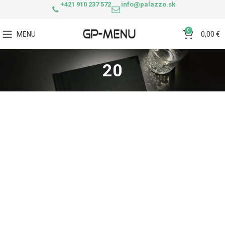
+421 910 237 572
info@palazzo.sk
0
MENU
0,00
€
20