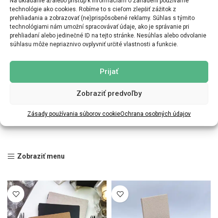
Na ukladanie a/alebo prístup k informáciám o zariadení používame
technológie ako cookies. Robíme to s cieľom zlepšiť zážitok z
prehliadania a zobrazovať (ne)prispôsobené reklamy. Súhlas s týmito
technológiami nám umožní spracovávať údaje, ako je správanie pri
prehliadaní alebo jedinečné ID na tejto stránke. Nesúhlas alebo odvolanie
súhlasu môže nepriaznivo ovplyvniť určité vlastnosti a funkcie.
Prijať
Zobraziť predvoľby
Zásady používania súborov cookie
Ochrana osobných údajov
Zobraziť menu