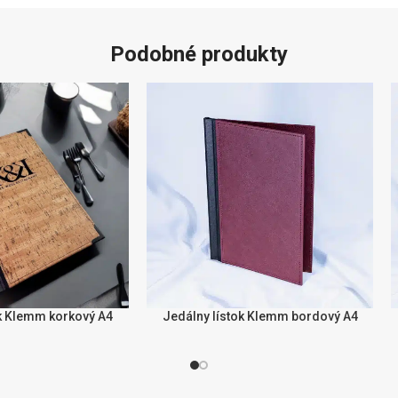
Podobné produkty
ok Klemm korkový A4
Jedálny lístok Klemm bordový A4
Í
VÝBĚR MOŽNOSTÍ
V