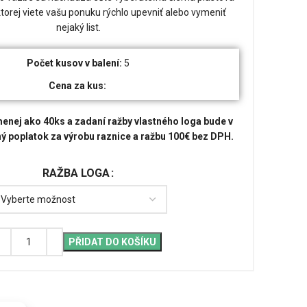
ktorej viete vašu ponuku rýchlo upevniť alebo vymeniť
nejaký list.
Počet kusov v balení:
5
Cena za kus:
enej ako 40ks a zadaní ražby vlastného loga bude v
ý poplatok za výrobu raznice a ražbu 100€ bez DPH.
RAŽBA LOGA
PŘIDAT DO KOŠÍKU