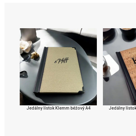
Jedálny lístok Klemm béžový A4
Jedálny líst
VÝBĚR MOŽNOSTÍ
VÝBĚR MOŽNOST