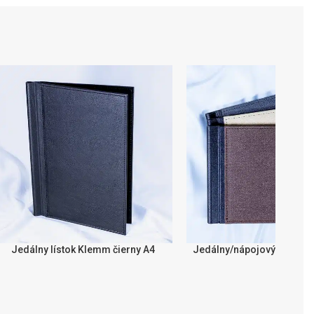
Jedálny lístok Klemm čierny A4
Jedálny/nápojový lístok 
ÝBĚR MOŽNOSTÍ
VÝBĚR MOŽNOSTÍ