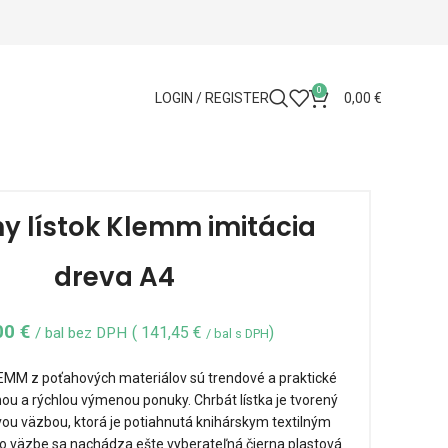
0
LOGIN / REGISTER
0,00
€
y lístok Klemm imitácia
dreva A4
00
€
(
141,45
€
)
/ bal bez DPH
/ bal s DPH
LEMM z poťahových materiálov sú trendové a praktické
hou a rýchlou výmenou ponuky. Chrbát lístka je tvorený
ou väzbou, ktorá je potiahnutá knihárskym textilným
to väzbe sa nachádza ešte vyberateľná čierna plastová