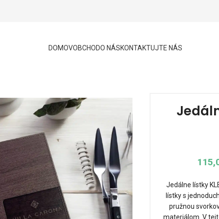
DOMOV
OBCHOD
O NÁS
KONTAKTUJTE NÁS
Jedáln
115,
Jedálne lístky K
lístky s jednoduc
pružnou svorkov
materiálom. V tej