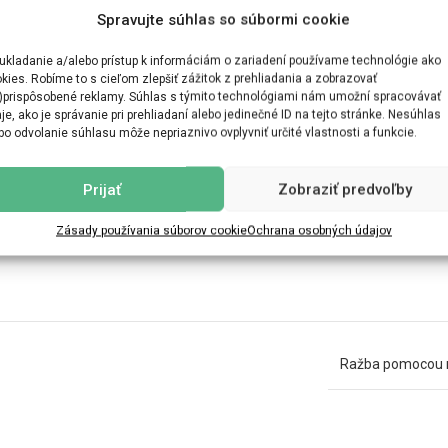
Spravujte súhlas so súbormi cookie
ĎALŠIE INFORMÁCIE
MOŽNOSTI DORUČENIA
ukladanie a/alebo prístup k informáciám o zariadení používame technológie ako
kies. Robíme to s cieľom zlepšiť zážitok z prehliadania a zobrazovať
)prispôsobené reklamy. Súhlas s týmito technológiami nám umožní spracovávať
je, ako je správanie pri prehliadaní alebo jedinečné ID na tejto stránke. Nesúhlas
bo odvolanie súhlasu môže nepriaznivo ovplyvniť určité vlastnosti a funkcie.
Prijať
Zobraziť predvoľby
Zásady používania súborov cookie
Ochrana osobných údajov
Ražba pomocou ra