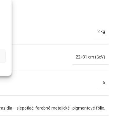
2 kg
22×31 cm (ŠxV)
5
zidla – slepotlač, farebné metalické i pigmentové fólie.