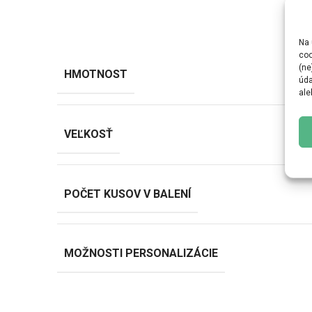
Na 
coo
(ne
HMOTNOST
úda
ale
VEĽKOSŤ
POČET KUSOV V BALENÍ
MOŽNOSTI PERSONALIZÁCIE